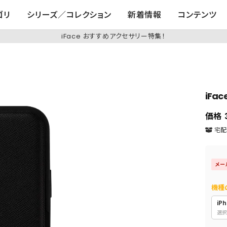
ゴリ
シリーズ／コレクション
新着情報
コンテンツ
iFace おすすめアクセサリー特集！
iFa
価格
宅配便
メー
機種
iPh
選択