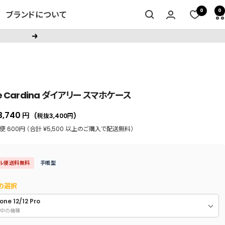
0
0
ブランドについて
次
へ
ce Cardina ダイアリー スマホケース
セ
3,740
円
(税抜3,400
円
)
ー
 600円 （合計 ¥5,500 以上のご購入で配送無料）
ル
価
ル便送料無料
手帳型
格
の選択
one 12/12 Pro
中の機種