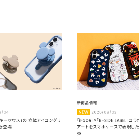
新商品情報
NEW
8/04
2026/08/03
ミッキーマウス」の 立体アイコングリ
「iFace」×「B-SIDE LABEL」
新登場
アートをスマホケースで表現し
売