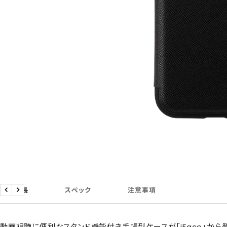
商品特長
スペック
注意事項
戻
次
る
へ
動画視聴に便利なスタンド機能付き手帳型ケースが「iFace」から