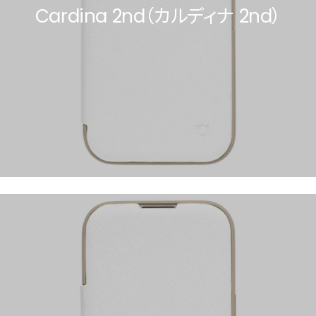
Cardina 2nd（カルディナ 2nd）