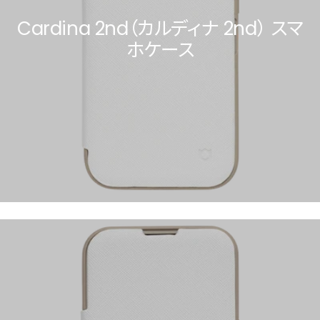
Cardina 2nd（カルディナ 2nd） スマ
ホケース