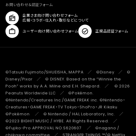
お問い合わせ&認証フォーム
企業さま向け問い合わせフォーム
広報・コラボ・仕入れ・取引などについて
ユーザー向け問い合わせフォーム
正規品認証フォーム
©Tatsuki Fujimoto/SHUEISHA, MAPPA ／ ©Disney ／ ©
Disney/Pixar ／ © DISNEY. Based on the “Winnie the
Pooh” works by A.A. Milne and E.H. Shepard. ／ © 2026
Peanuts Worldwide LLC ／ ©Pokémon.
©Nintendo/Creatures Inc./GAME FREAK inc. ©Nintendo・
Creatures・GAME FREAK・TV Tokyo・ShoPro・JR Kikaku
©Pokémon ／ © Nintendo / HAL Laboratory, Inc. ／
©2023 BIGHIT MUSIC / HYBE. All Rights Reserved. ／
©Fujiko-Pro APPROVAL NO.S620607 ／ ©nagano /
chiikawa committee ／ STRANGER THINGS ™/© Netflix.