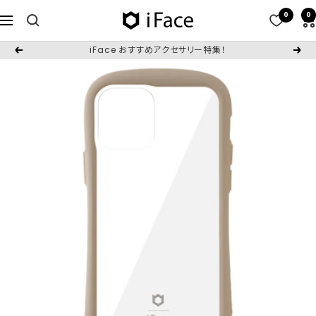
コ
0
0
iFace
ナ
ン
日
ビ
テ
iFace おすすめアクセサリー特集！
戻
次
本
ゲ
ン
る
へ
公
ー
ツ
式
シ
へ
サ
ョ
ス
イ
ン
キ
ト
ッ
プ