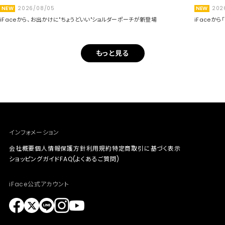
NEW
2026/08/05
NEW
202
iFaceから、お出かけに"ちょうどいい"ショルダーポーチが新登場
iFaceか
もっと見る
インフォメーション
会社概要
個人情報保護方針
利用規約
特定商取引に基づく表示
ショッピングガイド
FAQ(よくあるご質問)
iFace公式アカウント