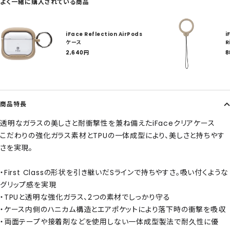
よく一緒に購入されている商品
iFace Reflection AirPods
i
ケース
R
セ
2,640
円
8
ー
ル
ル
価
格
商品特長
透明なガラスの美しさと耐衝撃性を兼ね備えたiFaceクリアケース
こだわりの強化ガラス素材とTPUの一体成型により、美しさと持ちやす
さを実現。
・First Classの形状を引き継いだSラインで持ちやすさ。吸い付くような
グリップ感を実現
・TPUと透明な強化ガラス、2つの素材でしっかり守る
・ケース内側のハニカム構造とエアポケットにより落下時の衝撃を吸収
・両面テープや接着剤などを使用しない一体成型製法で耐久性に優