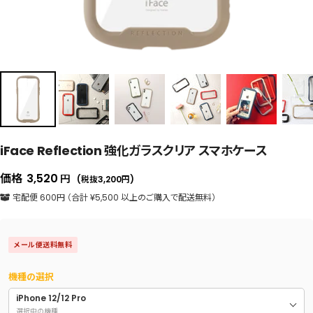
iFace Reflection 強化ガラスクリア スマホケース
セ
価格
3,520
円
(税抜3,200
円
)
ー
宅配便 600円 （合計 ¥5,500 以上のご購入で配送無料）
ル
価
メール便送料無料
格
機種の選択
iPhone 12/12 Pro
選択中の機種