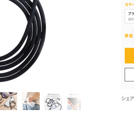
カラ
ブ
選択
数量
シェ