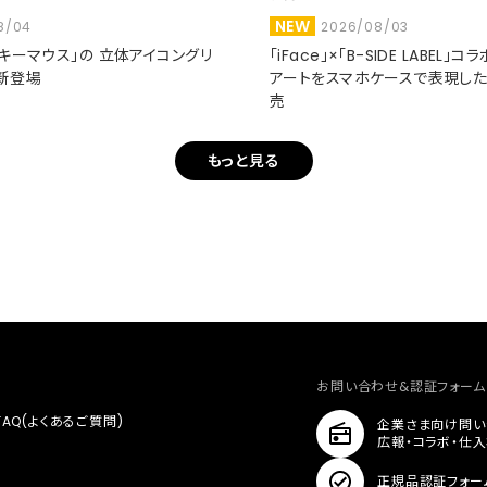
NEW
8/04
2026/08/03
ミッキーマウス」の 立体アイコングリ
「iFace」×「B-SIDE LABEL」
新登場
アートをスマホケースで表現し
売
もっと見る
お問い合わせ&認証フォーム
FAQ(よくあるご質問)
企業さま向け問い
広報・コラボ・仕
正規品認証フォー