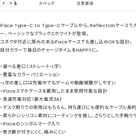
商品特長
スペック
注意事項
戻
次
る
へ
iFace Type-C to Type-Cケーブルから、Reflection
ー、ベーシックなブラックとホワイトが登場。
コネクタ付近に厚みのあるiFaceケースでも差し込みOKな設計。
自分カラーで毎日のチャージタイムをHAPPYに。
・選べる差口（ストレート・L字）
・豊富なカラーバリエーション
・L字の差し口は充電中でもゲームや動画視聴がしやすい
・iFaceスマホケースを着用したまま使用可能な設計
・急速充電対応（最大電流3A)
・デスク周りでの使用はもちろん、持ち運びにも便利なケーブル長約1
・柔らかいシリコン素材にコーティングを施し、さらりとした手触り
・iFaceのシンボルマーク入り
・巻き癖が付きにくく、絡みにくい