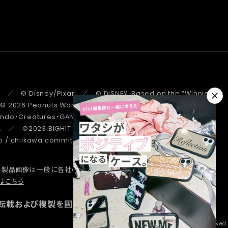
 ／ © Disney/Pixar ／ © DISNEY. Based on the “Winnie the
 ／ © 2026 Peanuts Worldwide LLC ／ ©Pokémon.
tendo・Creatures・GAME FREAK・TV Tokyo・ShoPro・JR Kikaku
. ／ ©2023 BIGHIT MUSIC / HYBE. All Rights Reserved. ／
/ chiikawa committee ／ STRANGER THINGS ™/© Netflix.
、製品画像は一般に各社の商標または登録商標です。
詳しくはこちら
はこちら
転載および複製を固く禁じます。
Copyright © Hamee Corp. All Rights Reserved.