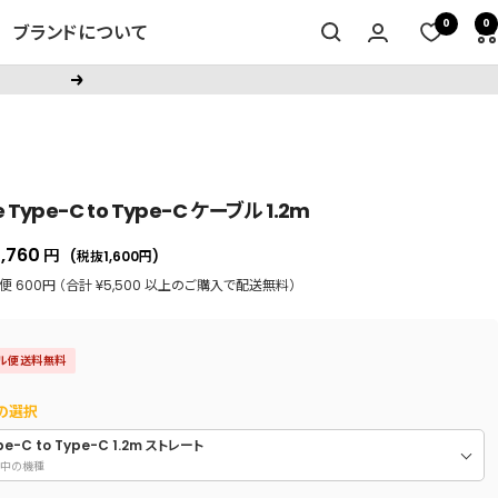
0
0
ブランドについて
次
へ
e Type-C to Type-C ケーブル 1.2m
セ
1,760
円
(税抜1,600
円
)
ー
 600円 （合計 ¥5,500 以上のご購入で配送無料）
ル
価
ル便送料無料
格
の選択
pe-C to Type-C 1.2m ストレート
中の機種