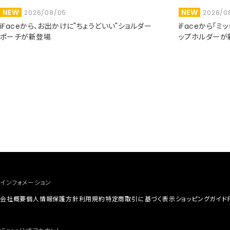
NEW
NEW
2026/08/05
2026/0
iFaceから、お出かけに"ちょうどいい"ショルダー
iFaceから「
ポーチが新登場
ップホルダーが
インフォメーション
会社概要
個人情報保護方針
利用規約
特定商取引に基づく表示
ショッピングガイド