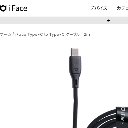
コ
デバイス
カテ
iFace
ン
日
テ
戻
本
ン
る
公
ツ
ホーム
iFace Type-C to Type-C ケーブル 1.2m
式
へ
サ
ス
イ
キ
ト
ッ
プ