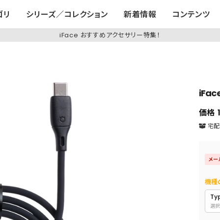
ゴリ
シリーズ／コレクション
新着情報
コンテンツ
iFace おすすめアクセサリー特集！
iFac
価格
宅配便
メー
機種
Ty
選択