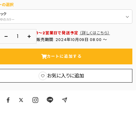
ーの選択
ラック
中のカラー
1～2営業日で発送予定
（詳しくはこちら）
数
数
販売期間: 2024年10月09日 08:00 〜
量
量
を
を
カートに追加する
減
増
ら
や
お気に入りに追加
す
す
ア