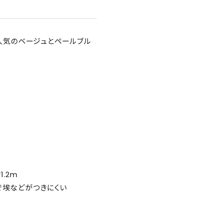
ケースで人気のベージュとペールブル
.2m
で埃などがつきにくい