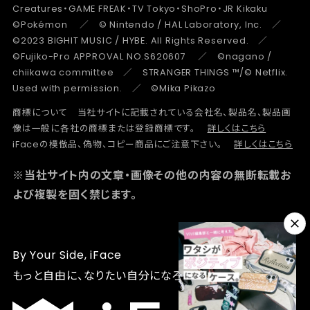
Creatures・GAME FREAK・TV Tokyo・ShoPro・JR Kikaku
©Pokémon ／ © Nintendo / HAL Laboratory, Inc. ／
©2023 BIGHIT MUSIC / HYBE. All Rights Reserved. ／
©Fujiko-Pro APPROVAL NO.S620607 ／ ©nagano /
chiikawa committee ／ STRANGER THINGS ™/© Netflix.
Used with permission. ／ ©Mika Pikazo
商標について 当社サイトに記載されている会社名、製品名、製品画
像は一般に各社の商標または登録商標です。
詳しくはこちら
iFaceの模倣品、偽物、コピー商品にご注意下さい。
詳しくはこちら
※当社サイト内の文章・画像その他の内容の無断転載お
よび複製を固く禁じます。
By Your Side, iFace
もっと自由に、なりたい自分になろう