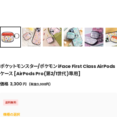
ポケットモンスター/ポケモン iFace First Class AirPods
ケース [AirPods Pro(第2/1世代)専用]
セ
価格
3,300
円
(税抜3,000
円
)
ー
ル
送料無料
価
格
機種の選択