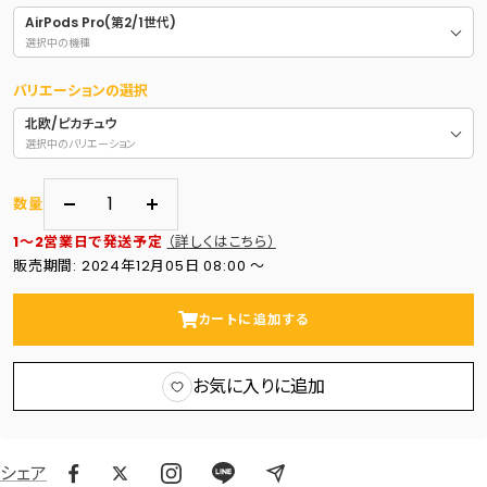
AirPods Pro(第2/1世代)
選択中の機種
バリエーションの選択
北欧/ピカチュウ
選択中のバリエーション
数量
数
数
1～2営業日で発送予定
（詳しくはこちら）
量
量
販売期間: 2024年12月05日 08:00 〜
を
を
減
増
カートに追加する
ら
や
す
す
お気に入りに追加
シェア