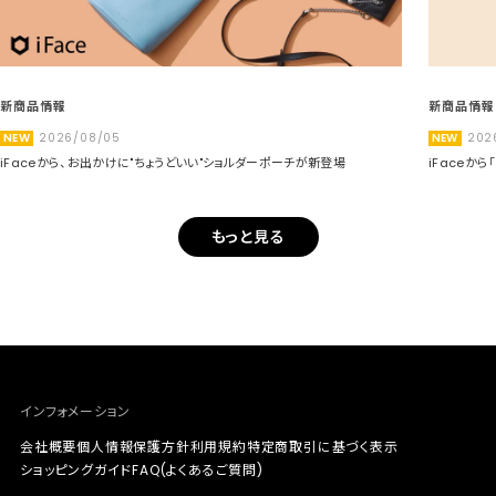
新商品情報
新商品情報
NEW
2026/08/05
NEW
202
iFaceから、お出かけに"ちょうどいい"ショルダーポーチが新登場
iFaceか
もっと見る
インフォメーション
会社概要
個人情報保護方針
利用規約
特定商取引に基づく表示
ショッピングガイド
FAQ(よくあるご質問)