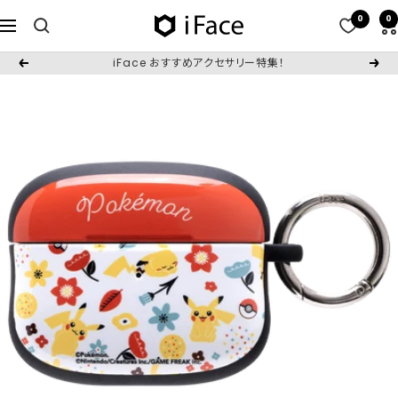
コ
0
0
iFace
ナ
ン
日
ビ
テ
iFace おすすめアクセサリー特集！
戻
次
本
ゲ
ン
る
へ
公
ー
ツ
式
シ
へ
サ
ョ
ス
イ
ン
キ
ト
ッ
プ