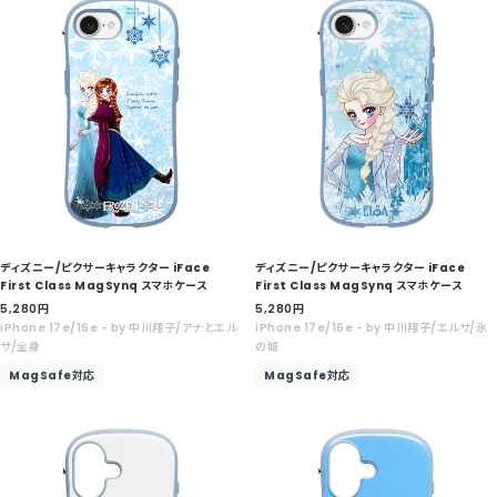
ディズニー/ピクサーキャラクター iFace
ディズニー/ピクサーキャラクター iFace
First Class MagSynq スマホケース
First Class MagSynq スマホケース
セ
セ
5,280
円
5,280
円
ー
ー
iPhone 17e/16e - by 中川翔子/アナとエル
iPhone 17e/16e - by 中川翔子/エルサ/氷
ル
ル
サ/全身
の城
価
価
MagSafe対応
MagSafe対応
格
格