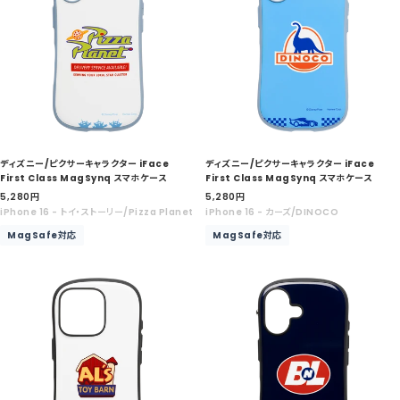
ディズニー/ピクサーキャラクター iFace
ディズニー/ピクサーキャラクター iFace
First Class MagSynq スマホケース
First Class MagSynq スマホケース
セ
セ
5,280
円
5,280
円
ー
ー
iPhone 16 - トイ・ストーリー/Pizza Planet
iPhone 16 - カーズ/DINOCO
ル
ル
MagSafe対応
MagSafe対応
価
価
格
格