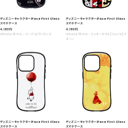
ディズニーキャラクターiFace First Class
ディズニーキャラクターiFace First Class
スマホケース
スマホケース
セ
セ
4,180
円
4,180
円
ー
ー
iPhone 15 Pro - マーブル/ヴィランズ
iPhone 15 Pro - ミッキーマウス/フェイス/パ
ル
ル
ターン
価
価
格
格
ディズニーキャラクターiFace First Class
ディズニーキャラクターiFace First Class
スマホケース
スマホケース