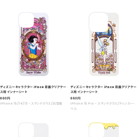
価
価
格
格
ディズニーキャラクター iFace 背面クリアケー
ディズニーキャラクター iFace 背面クリアケー
ス用 インナーシート
ス用 インナーシート
セ
セ
660
円
660
円
ー
ー
iPhone 15/14/13 - ステンドグラス/白雪姫
iPhone 15 Pro - ステンドグラス/ティンカー・
ル
ル
ベル
価
価
格
格