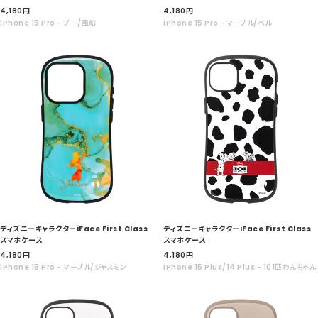
セ
セ
4,180
円
4,180
円
ー
ー
iPhone 15 Pro - プー/風船
iPhone 15 Pro - マーブル/ベル
ル
ル
価
価
格
格
ディズニーキャラクターiFace First Class
ディズニーキャラクターiFace First Class
スマホケース
スマホケース
セ
セ
4,180
円
4,180
円
ー
ー
iPhone 15 Pro - マーブル/ジャスミン
iPhone 15 Plus/14 Plus - 101匹わんちゃん
ル
ル
価
価
格
格