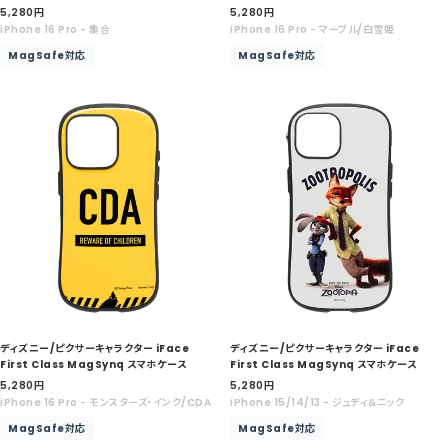
セ
セ
5,280
円
5,280
円
ー
ー
iPhone 16 Pro - 集合
iPhone 16 Pro - マーブル/白雪姫
ル
ル
MagSafe対応
MagSafe対応
価
価
格
格
ディズニー/ピクサーキャラクター iFace
ディズニー/ピクサーキャラクター iFace
First Class MagSynq スマホケース
First Class MagSynq スマホケース
セ
セ
5,280
円
5,280
円
ー
ー
iPhone 16 Pro - モンスターズ・インク/CDA
iPhone 15/14/13 - ジュディ&ニック
ル
ル
MagSafe対応
MagSafe対応
価
価