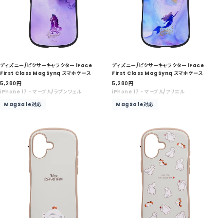
ディズニー/ピクサーキャラクター iFace
ディズニー/ピクサーキャラクター iFace
First Class MagSynq スマホケース
First Class MagSynq スマホケース
セ
セ
5,280
円
5,280
円
ー
ー
iPhone 17 - マーブル/ラプンツェル
iPhone 17 - マーブル/アリエル
ル
ル
MagSafe対応
MagSafe対応
価
価
格
格