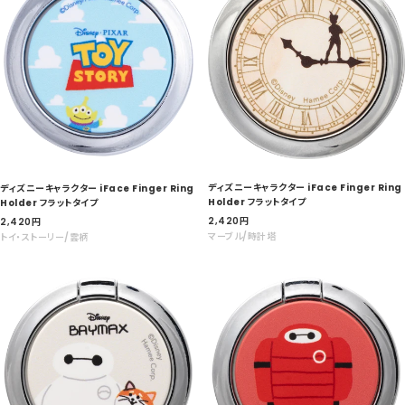
ディズニーキャラクター iFace Finger Ring
ディズニーキャラクター iFace Finger Ring
Holder フラットタイプ
Holder フラットタイプ
セ
セ
2,420
円
2,420
円
ー
ー
マーブル/時計塔
トイ・ストーリー/雲柄
ル
ル
価
価
格
格