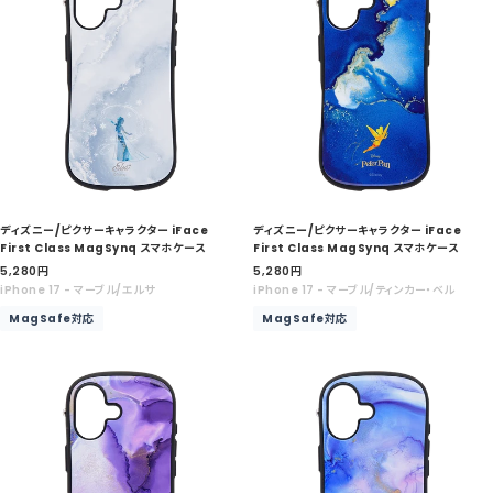
ディズニー/ピクサーキャラクター iFace
ディズニー/ピクサーキャラクター iFace
First Class MagSynq スマホケース
First Class MagSynq スマホケース
セ
セ
5,280
円
5,280
円
ー
ー
iPhone 17 - マーブル/エルサ
iPhone 17 - マーブル/ティンカー・ベル
ル
ル
MagSafe対応
MagSafe対応
価
価
格
格