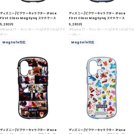
ディズニー/ピクサーキャラクター iFace
ディズニー/ピクサーキャラクター iFace
First Class MagSynq スマホケース
First Class MagSynq スマホケース
セ
セ
5,280
円
5,280
円
ー
ー
iPhone 17 - ティンカー・ベル/ボタニカル/アイ
iPhone 17 - ティンカー・ベル/ボタニカル/ブル
ル
ル
ボリー
ーグレー
価
価
MagSafe対応
MagSafe対応
格
格
ディズニー/ピクサーキャラクター iFace
ディズニー/ピクサーキャラクター iFace