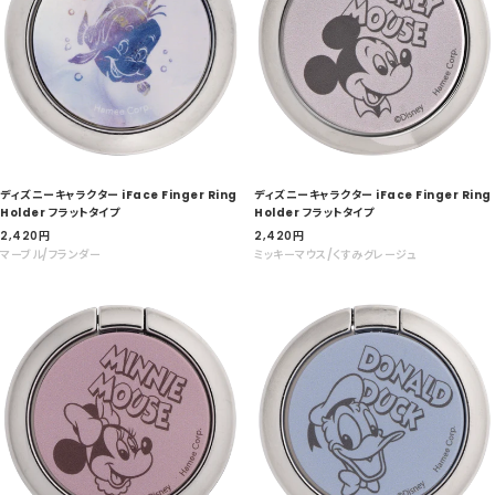
ディズニーキャラクター iFace Finger Ring
ディズニーキャラクター iFace Finger Ring
Holder フラットタイプ
Holder フラットタイプ
セ
セ
2,420
円
2,420
円
ー
ー
マーブル/フランダー
ミッキーマウス/くすみグレージュ
ル
ル
価
価
格
格