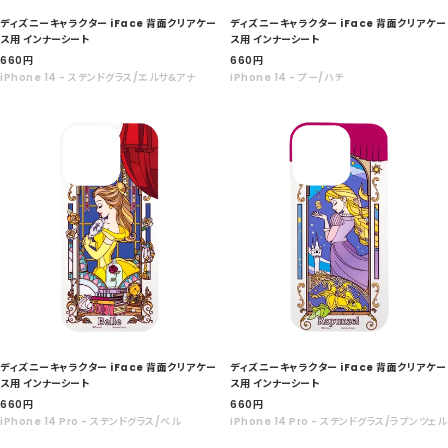
ディズニーキャラクター iFace 背面クリアケー
ディズニーキャラクター iFace 背面クリアケー
ス用 インナーシート
ス用 インナーシート
セ
セ
660
円
660
円
ー
ー
iPhone 14 - ステンドグラス/エルサ&アナ
iPhone 14 - プー/ハチ
ル
ル
価
価
格
格
ディズニーキャラクター iFace 背面クリアケー
ディズニーキャラクター iFace 背面クリアケー
ス用 インナーシート
ス用 インナーシート
セ
セ
660
円
660
円
ー
ー
iPhone 14 Pro - ステンドグラス/ベル
iPhone 14 Pro - ステンドグラス/ラプンツェル
ル
ル