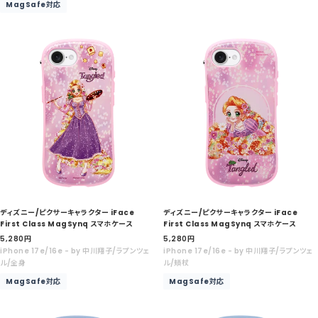
MagSafe対応
価
価
格
格
ディズニー/ピクサーキャラクター iFace
ディズニー/ピクサーキャラクター iFace
First Class MagSynq スマホケース
First Class MagSynq スマホケース
セ
セ
5,280
円
5,280
円
ー
ー
iPhone 17e/16e - by 中川翔子/ラプンツェ
iPhone 17e/16e - by 中川翔子/ラプンツェ
ル
ル
ル/全身
ル/頬杖
価
価
MagSafe対応
MagSafe対応
格
格