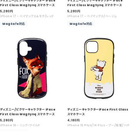
ディズニー/ピクサーキャラクター iFace
ディズニー/ピクサーキャラクター iFace
First Class MagSynq スマホケース
First Class MagSynq スマホケース
セ
セ
5,280
円
5,280
円
ー
ー
iPhone 17 - ベイマックス&モチ/レッド
iPhone 17 - ベイマックス/ベージュ
ル
ル
MagSafe対応
MagSafe対応
価
価
格
格
ディズニー/ピクサーキャラクター iFace
ディズニーキャラクターiFace First Class
First Class MagSynq スマホケース
スマホケース
セ
セ
5,280
円
4,180
円
ー
ー
iPhone 16 - ニック・ワイルド
iPhone 15 Plus/14 Plus - プー/蜂蜜/ハチ
ル
ル