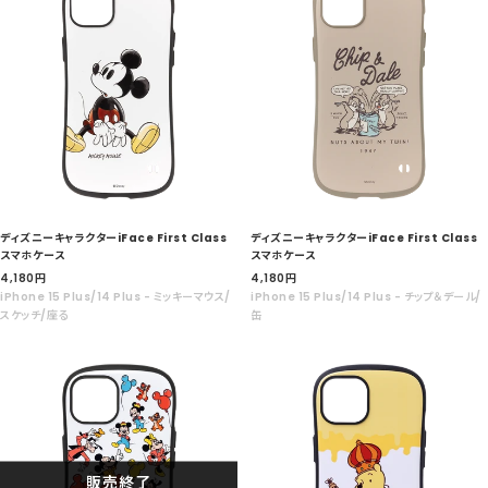
ディズニーキャラクターiFace First Class
ディズニーキャラクターiFace First Class
スマホケース
スマホケース
セ
セ
4,180
円
4,180
円
ー
ー
iPhone 15 Plus/14 Plus - ミッキーマウス/
iPhone 15 Plus/14 Plus - チップ＆デール/
ル
ル
スケッチ/座る
缶
価
価
格
格
販売終了