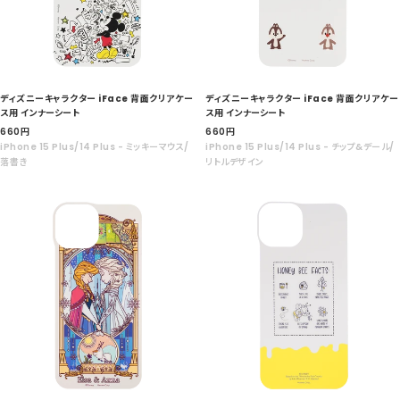
ディズニーキャラクター iFace 背面クリアケー
ディズニーキャラクター iFace 背面クリアケー
ス用 インナーシート
ス用 インナーシート
セ
セ
660
円
660
円
ー
ー
iPhone 15 Plus/14 Plus - ミッキーマウス/
iPhone 15 Plus/14 Plus - チップ&デール/
ル
ル
落書き
リトルデザイン
価
価
格
格