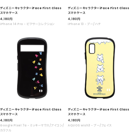
ディズニーキャラクターiFace First Class
ディズニーキャラクターiFace First Class
スマホケース
スマホケース
セ
セ
4,180
円
4,180
円
ー
ー
iPhone 14 Pro - ピクサーコレクション
iPhone 13 - プー/ハチ
ル
ル
価
価
格
格
ディズニーキャラクターiFace First Class
ディズニーキャラクターiFace First Class
スマホケース
スマホケース
セ
セ
4,180
円
4,180
円
ー
ー
Google Pixel 7a - ミッキーマウス/アイコン/
AQUOS wish3 - プー/フェイス
ル
ル
カラフル