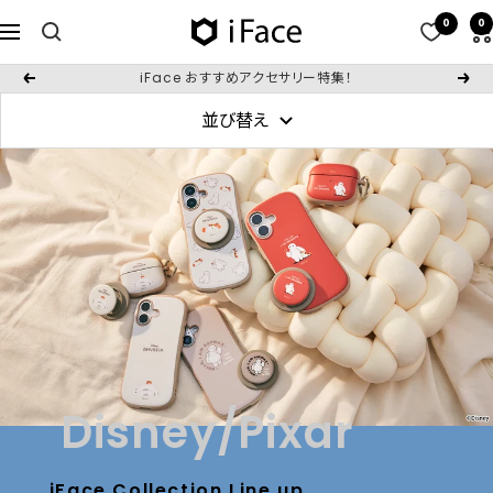
コ
0
0
iFace
ナ
ン
日
ビ
テ
iFace おすすめアクセサリー特集！
戻
次
本
ゲ
ン
る
へ
公
並び替え
ー
ツ
式
シ
へ
サ
ョ
ス
イ
ン
キ
ト
ッ
プ
Disney/Pixar
iFace Collection Line up