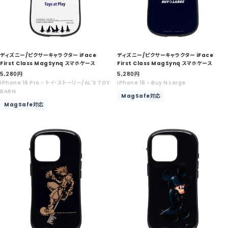
ディズニー/ピクサーキャラクター iFace
ディズニー/ピクサーキャラクター iFace
First Class MagSynq スマホケース
First Class MagSynq スマホケース
セ
セ
5,280
円
5,280
円
ー
ー
iPhone 16 Pro - トイ・ストーリー/AL'S TOY
iPhone 16 - Buy N Large
ル
ル
BARN
MagSafe対応
価
価
MagSafe対応
格
格