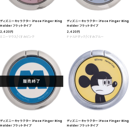
ディズニーキャラクター iFace Finger Ring
ディズニーキャラクター iFace Finger Ring
Holder フラットタイプ
Holder フラットタイプ
セ
セ
2,420
円
2,420
円
ー
ー
ミニーマウス/くすみピンク
ドナルドダック/くすみブルー
ル
ル
価
価
格
格
販売終了
ディズニーキャラクター iFace Finger Ring
ディズニーキャラクター iFace Finger Ring
Holder フラットタイプ
Holder フラットタイプ