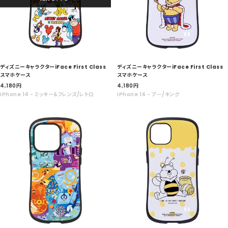
ディズニーキャラクターiFace First Class
ディズニーキャラクターiFace First Class
スマホケース
スマホケース
セ
セ
4,180
円
4,180
円
ー
ー
iPhone 14 - ミッキー＆フレンズ/レトロ
iPhone 14 - プー/キング
ル
ル
価
価
格
格