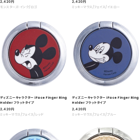
セ
セ
2,420
円
2,420
円
ー
ー
モンスターズ・インク/ロゴ
ミッキーマウス/フェイス/イエロー
ル
ル
価
価
格
格
ディズニーキャラクター iFace Finger Ring
ディズニーキャラクター iFace Finger Ring
Holder フラットタイプ
Holder フラットタイプ
セ
セ
2,420
円
2,420
円
ー
ー
ミッキーマウス/フェイス/レッド
ミッキーマウス/フェイス/ブルー
ル
ル
価
価
格
格