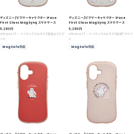
ディズニー/ピクサーキャラクター iFace
ディズニー/ピクサーキャラクター iFace
First Class MagSynq スマホケース
First Class MagSynq スマホケース
セ
セ
5,280
円
5,280
円
ー
ー
iPhone 17 - ベイマックス&モチ/寝転び/ホワ
iPhone 17 - ベイマックス&モチ/総柄/ホワイ
ル
ル
イト
ト
価
価
MagSafe対応
MagSafe対応
格
格