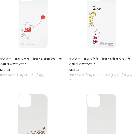
ディズニーキャラクター iFace 背面クリアケー
ディズニーキャラクター iFace 背面クリアケー
ス用 インナーシート
ス用 インナーシート
セ
セ
660
円
660
円
ー
ー
iPhone 15/14/13 - プー/風船
iPhone 15/14/13 - プー&ピグレット/はちみ
ル
ル
つ
価
価
格
格