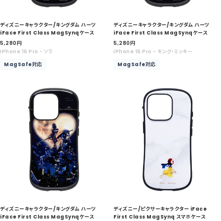
ディズニーキャラクター/キングダム ハーツ
ディズニーキャラクター/キングダム ハーツ
iFace First Class MagSynqケース
iFace First Class MagSynqケース
セ
セ
5,280
円
5,280
円
ー
ー
iPhone 16 Pro - ソラ
iPhone 16 Pro - キング・ミッキー
ル
ル
MagSafe対応
MagSafe対応
価
価
格
格
ディズニーキャラクター/キングダム ハーツ
ディズニー/ピクサーキャラクター iFace
iFace First Class MagSynqケース
First Class MagSynq スマホケース