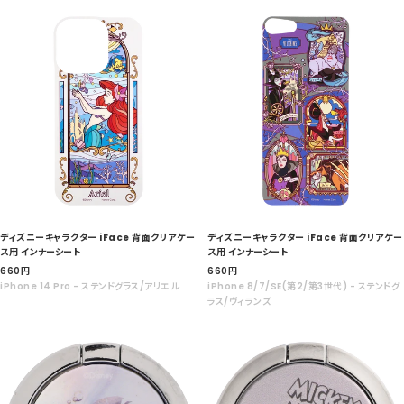
価
価
格
格
ディズニーキャラクター iFace 背面クリアケー
ディズニーキャラクター iFace 背面クリアケー
ス用 インナーシート
ス用 インナーシート
セ
セ
660
円
660
円
ー
ー
iPhone 14 Pro - ステンドグラス/アリエル
iPhone 8/7/SE(第2/第3世代) - ステンドグ
ル
ル
ラス/ヴィランズ
価
価
格
格