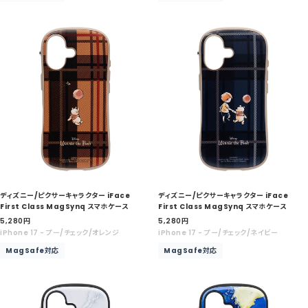
格
格
ディズニー/ピクサーキャラクター iFace
ディズニー/ピクサーキャラクター iFace
First Class MagSynq スマホケース
First Class MagSynq スマホケース
セ
セ
5,280
円
5,280
円
ー
ー
iPhone 17 - プー/チェック/オレンジ
iPhone 17 - プー/チェック/ネイビー
ル
ル
MagSafe対応
MagSafe対応
価
価
格
格