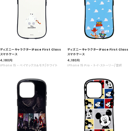
ディズニーキャラクターiFace First Class
ディズニーキャラクターiFace First Class
スマホケース
スマホケース
セ
セ
4,180
円
4,180
円
ー
ー
iPhone 15 - ベイマックス&モチ/ホワイト
iPhone 15 Pro - トイ・ストーリー/雲柄
ル
ル
価
価
格
格