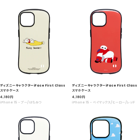
格
格
ディズニーキャラクターiFace First Class
ディズニーキャラクターiFace First Class
スマホケース
スマホケース
セ
セ
4,180
円
4,180
円
ー
ー
iPhone 15 - プー/はちみつ
iPhone 15 - ベイマックス/ヒーロー/レッド
ル
ル
価
価
格
格