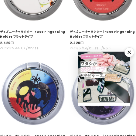
ディズニーキャラクター iFace Finger Ring
ディズニーキャラクター iFace Finger Ring
Holder フラットタイプ
Holder フラットタイプ
セ
セ
2,420
円
2,420
円
ー
ー
ベイマックス&モチ/ホワイト
ベイマックス/ヒーロー/レッド
ル
ル
価
価
格
格