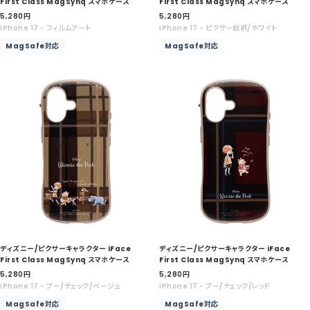
First Class MagSynq スマホケース
First Class MagSynq スマホケース
セ
セ
5,280
円
5,280
円
ー
ー
iPhone 17 - フィルムアート
iPhone 17 - ピクサー総柄/ホワイト
ル
ル
MagSafe対応
MagSafe対応
価
価
格
格
ディズニー/ピクサーキャラクター iFace
ディズニー/ピクサーキャラクター iFace
First Class MagSynq スマホケース
First Class MagSynq スマホケース
セ
セ
5,280
円
5,280
円
ー
ー
iPhone 17 - プー/チェック/ベージュ
iPhone 17 - プー/チェック/レッド
ル
ル
MagSafe対応
MagSafe対応
価
価