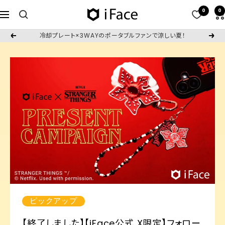
コ
0
0
iFace
ナ
ン
日
ビ
テ
冷却プレート×3WAYのポータブルファンで涼しい夏！
戻
次
本
ゲ
ン
る
へ
公
ー
ツ
式
シ
へ
サ
ョ
ス
イ
ン
キ
ト
ッ
プ
ピックアップ
【終了しました】【iFace公式 X限定】フォロー