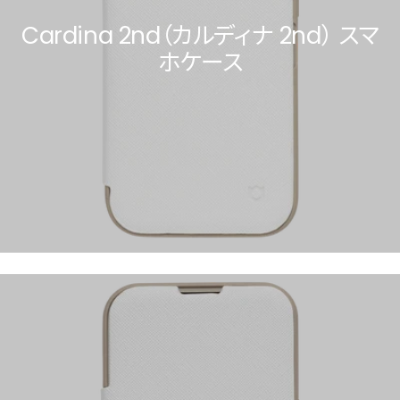
Cardina 2nd（カルディナ 2nd） スマ
ホケース