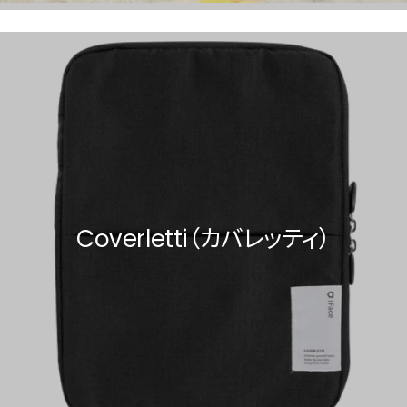
Coverletti（カバレッティ）