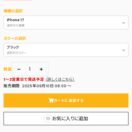
格
機種の選択
iPhone 17
選択中の機種
カラーの選択
ブラック
選択中のカラー
数量
数
数
1～2営業日で発送予定
（詳しくはこちら）
量
量
販売期間: 2025年09月10日 08:00 〜
を
を
減
増
カートに追加する
ら
や
す
す
お気に入りに追加