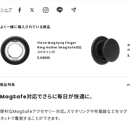
シェア
よく一緒に購入されている商品
iFace MagSynq Finger
i
Ring Holder（MagSafe対応
H
スマホリング）
3
セ
3,080
円
ー
ル
ル
価
格
商品特長
MagSafe対応でさらに毎日が快適に。
便利なMagSafeアクセサリー対応。スマホリングや充電器などをマグ
ネットで着脱することができます。