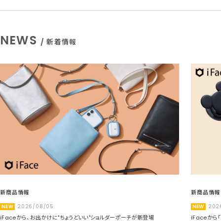
NEWS
/ 新着情報
新商品情報
新商品情報
NEW
2026/08/05
NEW
202
iFaceから、お出かけに"ちょうどいい"ショルダーポーチが新登場
iFaceか