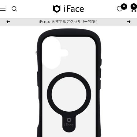
コ
0
0
iFace
ナ
ン
日
ビ
テ
iFace おすすめアクセサリー特集！
戻
次
本
ゲ
ン
る
へ
公
ー
ツ
式
シ
へ
サ
ョ
ス
イ
ン
キ
ト
ッ
プ