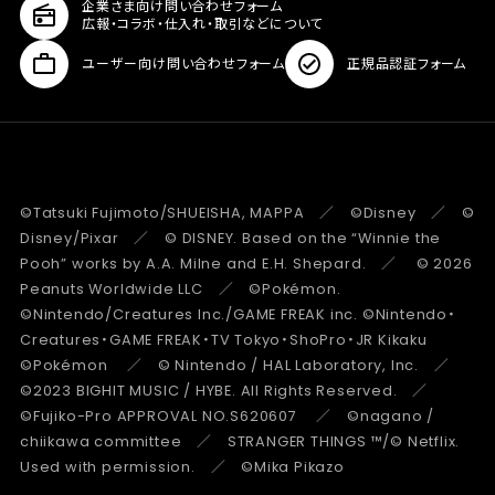
企業さま向け問い合わせフォーム
広報・コラボ・仕入れ・取引などについて
ユーザー向け問い合わせフォーム
正規品認証フォーム
©Tatsuki Fujimoto/SHUEISHA, MAPPA ／ ©Disney ／ ©
Disney/Pixar ／ © DISNEY. Based on the “Winnie the
Pooh” works by A.A. Milne and E.H. Shepard. ／ © 2026
Peanuts Worldwide LLC ／ ©Pokémon.
©Nintendo/Creatures Inc./GAME FREAK inc. ©Nintendo・
Creatures・GAME FREAK・TV Tokyo・ShoPro・JR Kikaku
©Pokémon ／ © Nintendo / HAL Laboratory, Inc. ／
©2023 BIGHIT MUSIC / HYBE. All Rights Reserved. ／
©Fujiko-Pro APPROVAL NO.S620607 ／ ©nagano /
chiikawa committee ／ STRANGER THINGS ™/© Netflix.
Used with permission. ／ ©Mika Pikazo