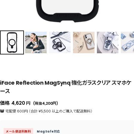
iFace Reflection MagSynq 強化ガラスクリア スマホケ
ース
セ
価格
4,620
円
(税抜4,200
円
)
ー
宅配便 600円 （合計 ¥5,500 以上のご購入で配送無料）
ル
価
メール便送料無料
MagSafe対応