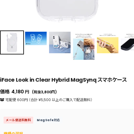
iFace Look in Clear Hybrid MagSynq スマホケース
セ
価格
4,180
円
(税抜3,800
円
)
ー
宅配便 600円 （合計 ¥5,500 以上のご購入で配送無料）
ル
価
メール便送料無料
MagSafe対応
格
機種の選択