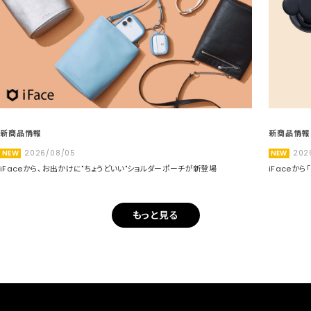
新商品情報
新商品情報
NEW
2026/08/05
NEW
202
iFaceから、お出かけに"ちょうどいい"ショルダーポーチが新登場
iFaceか
もっと見る