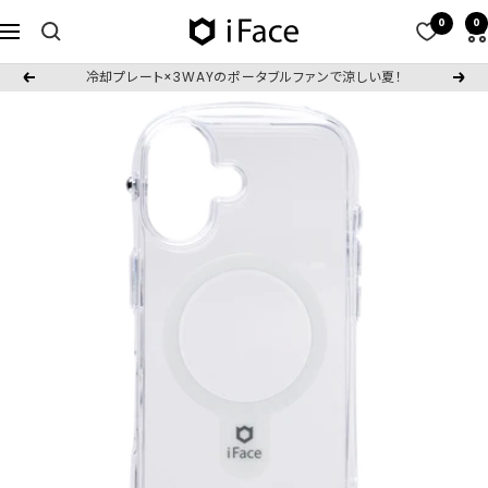
コ
0
0
iFace
ナ
ン
日
ビ
テ
冷却プレート×3WAYのポータブルファンで涼しい夏！
戻
次
本
ゲ
ン
る
へ
公
ー
ツ
式
シ
へ
サ
ョ
ス
イ
ン
キ
ト
ッ
プ