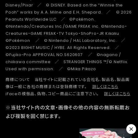
Disney/Pixar ／ © DISNEY. Based on the “Winnie the
Pooh” works by A.A. Milne and E.H. Shepard. ／ © 2026
Peanuts Worldwide LLC ／ ©Pokémon.
©Nintendo/Creatures Inc./GAME FREAK inc. ©Nintendo・
Creatures・GAME FREAK・TV Tokyo・ShoPro・JR Kikaku
©Pokémon ／ © Nintendo / HAL Laboratory, Inc. ／
©2023 BIGHIT MUSIC / HYBE. All Rights Reserved. ／
©Fujiko-Pro APPROVAL NO.S620607 ／ ©nagano /
chiikawa committee ／ STRANGER THINGS ™/© Netflix.
Used with permission. ／ ©Mika Pikazo
商標について 当社サイトに記載されている会社名、製品名、製品画
像は一般に各社の商標または登録商標です。
詳しくはこちら
iFaceの模倣品、偽物、コピー商品にご注意下さい。
詳しくはこちら
※当社サイト内の文章・画像その他の内容の無断転載お
よび複製を固く禁じます。