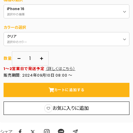
iPhone 16
選択中の機種
カラーの選択
クリア
選択中のカラー
数量
数
数
1～2営業日で発送予定
（詳しくはこちら）
量
量
販売期間: 2024年09月10日 08:00 〜
を
を
減
増
カートに追加する
ら
や
す
す
お気に入りに追加
シェア