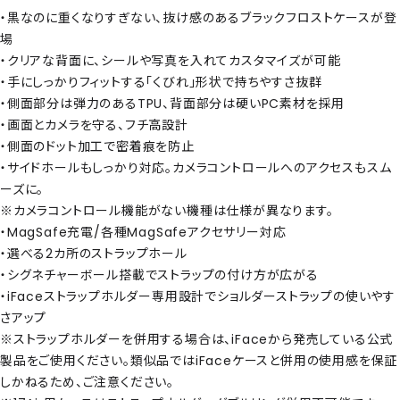
・黒なのに重くなりすぎない、抜け感のあるブラックフロストケースが登
場
・クリアな背面に、シールや写真を入れてカスタマイズが可能
・手にしっかりフィットする「くびれ」形状で持ちやすさ抜群
・側面部分は弾力のあるTPU、背面部分は硬いPC素材を採用
・画面とカメラを守る、フチ高設計
・側面のドット加工で密着痕を防止
・サイドホールもしっかり対応。カメラコントロールへのアクセスもスム
ーズに。
※カメラコントロール機能がない機種は仕様が異なります。
・MagSafe充電/各種MagSafeアクセサリー対応
・選べる2カ所のストラップホール
・シグネチャーボール搭載でストラップの付け方が広がる
・iFaceストラップホルダー専用設計でショルダーストラップの使いやす
さアップ
※ストラップホルダーを併用する場合は、iFaceから発売している公式
製品をご使用ください。類似品ではiFaceケースと併用の使用感を保証
しかねるため、ご注意ください。