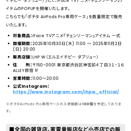
イチピー ダブリュー）」にて、iFace TVアニメ『チェンソーマン』ア
イテムのPOPUPを開催いたします。
こちらでも「ポチタ AirPods Pro専用ケース」を数量限定で販売
いたします。
対象商品：
iFace TVアニメ『チェンソーマン』アイテム 一式
開催期間：
2025年10月30日(木) 11:00 ～ 2025年11月2日
(日) 20:00
販売店舗：
LHP W（エルエイチピー ダブリュー）
住 所：
〒150-0001 東京都渋谷区神宮前４丁目３１−１６
ALLEY原宿 1F
営業時間：
11:00～20:00
公式Instagram：
https://www.instagram.com/lhpw_official/
※ポチタAirPods Pro専用ケースの入荷個数は
100個
を予定しておりま
す。
■全国の雑貨店、家電量販店など小売店での販