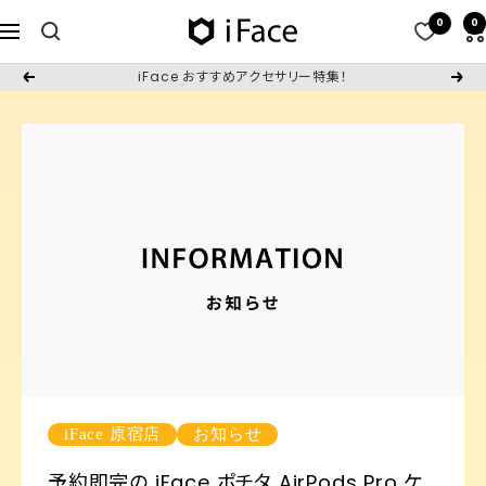
コ
0
0
iFace
ナ
ン
日
ビ
テ
iFace おすすめアクセサリー特集！
戻
次
本
ゲ
ン
る
へ
公
ー
ツ
式
シ
へ
サ
ョ
ス
イ
ン
キ
ト
ッ
プ
iFace 原宿店
お知らせ
予約即完の iFace ポチタ AirPods Pro ケ