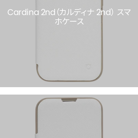
Cardina 2nd（カルディナ 2nd） スマ
ホケース