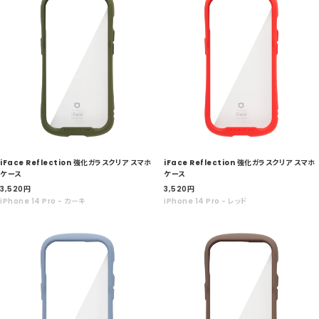
iFace Reflection 強化ガラスクリア スマホ
iFace Reflection 強化ガラスクリア スマホ
ケース
ケース
セ
セ
3,520
円
3,520
円
ー
ー
iPhone 14 Pro - カーキ
iPhone 14 Pro - レッド
ル
ル
価
価
格
格