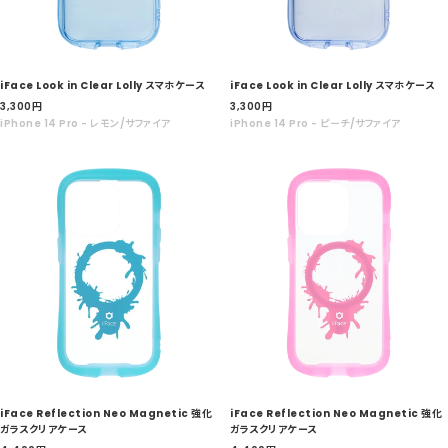
iFace Look in Clear Lolly スマホケース
iFace Look in Clear Lolly スマホケース
セ
セ
3,300
円
3,300
円
ー
ー
iPhone 14 Pro - レモン/サファイア
iPhone 14 Pro - ピーチ/サファイア
ル
ル
価
価
格
格
iFace Reflection Neo Magnetic 強化
iFace Reflection Neo Magnetic 強化
ガラスクリアケース
ガラスクリアケース