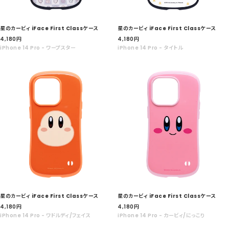
星のカービィ iFace First Classケース
星のカービィ iFace First Classケース
セ
セ
4,180
円
4,180
円
ー
ー
iPhone 14 Pro - ワープスター
iPhone 14 Pro - タイトル
ル
ル
価
価
格
格
星のカービィ iFace First Classケース
星のカービィ iFace First Classケース
セ
セ
4,180
円
4,180
円
ー
ー
iPhone 14 Pro - ワドルディ/フェイス
iPhone 14 Pro - カービィ/にっこり
ル
ル