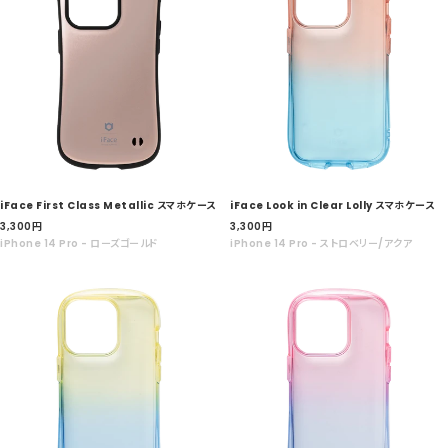
iFace First Class Metallic スマホケース
iFace Look in Clear Lolly スマホケース
セ
セ
3,300
円
3,300
円
ー
ー
iPhone 14 Pro - ローズゴールド
iPhone 14 Pro - ストロベリー/アクア
ル
ル
価
価
格
格