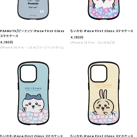
PEANUTS/ピーナッツ iFace First Class
ちいかわ iFace First Class スマホケース
スマホケース
セ
4,180
円
セ
4,180
円
ー
iPhone 14 Pro - ちいかわ/花
ー
iPhone 14 Pro - くすみブルー/ベッドタイム
ル
ル
価
価
格
格
ちいかわ iFace First Class スマホケース
ちいかわ iFace First Class スマホケース