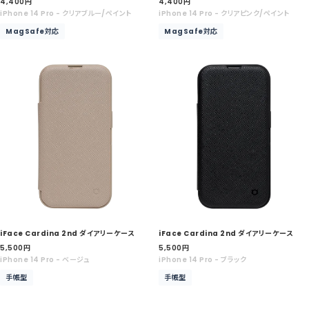
セ
セ
4,400
円
4,400
円
ー
ー
iPhone 14 Pro - クリアブルー/ペイント
iPhone 14 Pro - クリアピンク/ペイント
ル
ル
MagSafe対応
MagSafe対応
価
価
格
格
iFace Cardina 2nd ダイアリーケース
iFace Cardina 2nd ダイアリーケース
セ
セ
5,500
円
5,500
円
ー
ー
iPhone 14 Pro - ベージュ
iPhone 14 Pro - ブラック
ル
ル
手帳型
手帳型
価
価
格
格