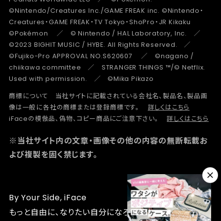
©Nintendo/Creatures Inc./GAME FREAK inc. ©Nintendo・
Creatures・GAME FREAK・TV Tokyo・ShoPro・JR Kikaku
©Pokémon ／ © Nintendo / HAL Laboratory, Inc. ／
©2023 BIGHIT MUSIC / HYBE. All Rights Reserved. ／
©Fujiko-Pro APPROVAL NO.S620607 ／ ©nagano /
chiikawa committee ／ STRANGER THINGS ™/© Netflix.
Used with permission. ／ ©Mika Pikazo
商標について 当社サイトに記載されている会社名、製品名、製品画
像は一般に各社の商標または登録商標です。
詳しくはこちら
iFaceの模倣品、偽物、コピー商品にご注意下さい。
詳しくはこちら
※当社サイト内の文章・画像その他の内容の無断転載お
よび複製を固く禁じます。
By Your Side, iFace
もっと自由に、なりたい自分になろう