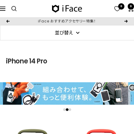
コ
0
0
iFace
ナ
ン
日
ビ
テ
iFace おすすめアクセサリー特集！
戻
次
本
ゲ
ン
る
へ
公
並び替え
ー
ツ
式
シ
へ
サ
ョ
ス
イ
ン
iPhone 14 Pro
キ
ト
ッ
プ