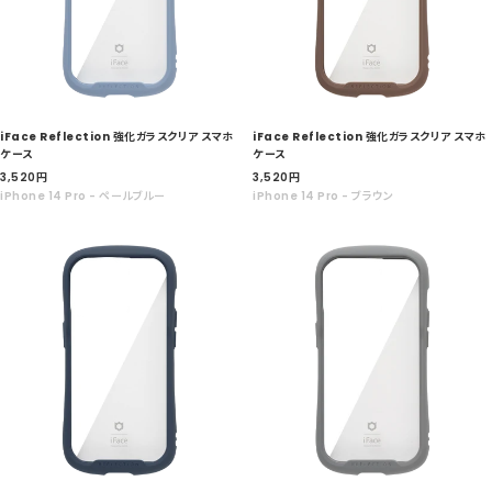
iFace Reflection 強化ガラスクリア スマホ
iFace Reflection 強化ガラスクリア スマホ
ケース
ケース
セ
セ
3,520
円
3,520
円
ー
ー
iPhone 14 Pro - ペールブルー
iPhone 14 Pro - ブラウン
ル
ル
価
価
格
格