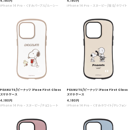
セ
セ
4,180
円
4,180
円
ー
ー
iPhone 14 Pro - くすみパープル/ルーシー
iPhone 14 Pro - スヌーピー/座る/ホワイト
ル
ル
価
価
格
格
PEANUTS/ピーナッツ iFace First Class
PEANUTS/ピーナッツ iFace First Class
スマホケース
スマホケース
セ
セ
4,180
円
4,180
円
ー
ー
iPhone 14 Pro - スヌーピー/チョコレート
iPhone 14 Pro - くすみホワイト/テレフォン
ル
ル
価
価
格
格