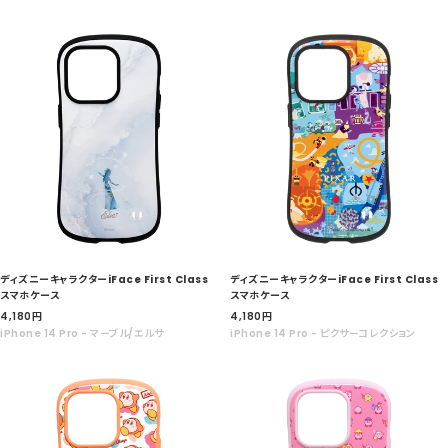
ル
ル
価
価
格
格
ディズニーキャラクターiFace First Class
ディズニーキャラクターiFace First Class
スマホケース
スマホケース
セ
セ
4,180
円
4,180
円
ー
ー
iPhone 14 Pro - マーブル/エルサ
iPhone 14 Pro - ピクサーコレクション
ル
ル
価
価
格
格