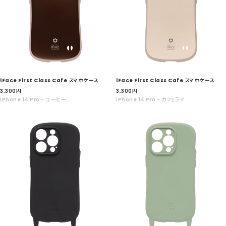
iFace First Class Cafe スマホケース
iFace First Class Cafe スマホケース
セ
セ
3,300
円
3,300
円
ー
ー
iPhone 14 Pro - コーヒー
iPhone 14 Pro - カフェラテ
ル
ル
価
価
格
格