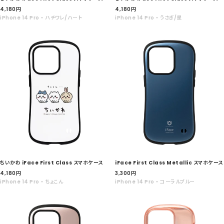
セ
セ
4,180
円
4,180
円
ー
ー
iPhone 14 Pro - ハチワレ/ハート
iPhone 14 Pro - うさぎ/星
ル
ル
価
価
格
格
ちいかわ iFace First Class スマホケース
iFace First Class Metallic スマホケース
セ
セ
4,180
円
3,300
円
ー
ー
iPhone 14 Pro - ちょこん
iPhone 14 Pro - コーラルブルー
ル
ル
価
価
格
格