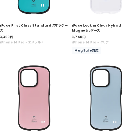
iFace First Class Standard スマホケー
iFace Look in Clear Hybrid
ス
Magneticケース
セ
セ
3,300
円
3,740
円
ー
ー
iPhone 14 Pro - エメラルド
iPhone 14 Pro - クリア
ル
ル
MagSafe対応
価
価
格
格