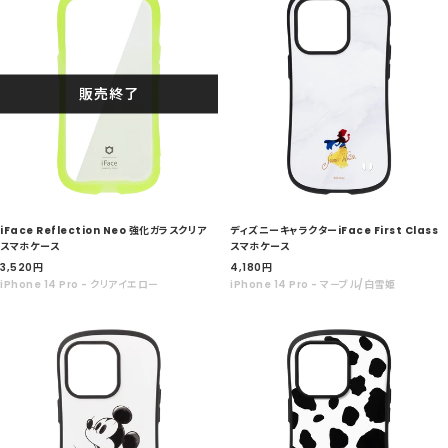
販売終了
iFace Reflection Neo 強化ガラスクリア
ディズニーキャラクターiFace First Class
スマホケース
スマホケース
セ
セ
3,520
円
4,180
円
ー
ー
iPhone 14 Pro - クリアイエロー
iPhone 14 Pro - マーブル/白雪姫
ル
ル
価
価
格
格