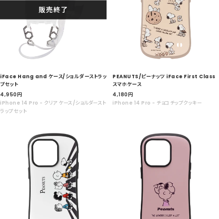
販売終了
iFace Hang and ケース/ショルダーストラッ
PEANUTS/ピーナッツ iFace First Class
プセット
スマホケース
セ
セ
4,950
円
4,180
円
ー
ー
iPhone 14 Pro - クリア ケース/ショルダースト
iPhone 14 Pro - チョコチップクッキー
ル
ル
ラップセット
価
価
格
格