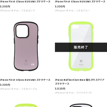
iFace First Class KUSUMI スマホケース
iFace First Class KUSUMI スマホケース
セ
セ
3,300
円
3,300
円
ー
ー
iPhone 14 Pro - くすみピンク
iPhone 14 Pro - くすみブルー
ル
ル
価
価
格
格
販売終了
iFace First Class KUSUMI スマホケース
iFace Reflection Neo 強化ガラスクリア
スマホケース
セ
3,300
円
セ
ー
3,520
円
iPhone 14 Pro - くすみパープル
ー
ル
iPhone 14 Pro - クリアホワイト
ル
価
価
格
格