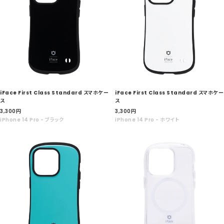
iFace First Class Standard スマホケー
iFace First Class Standard スマホケー
ス
ス
セ
セ
3,300
円
3,300
円
ー
ー
iPhone 14 Pro - ブラック
iPhone 14 Pro - ホワイト
ル
ル
価
価
格
格