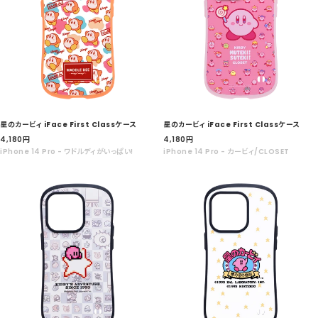
星のカービィ iFace First Classケース
星のカービィ iFace First Classケース
セ
セ
4,180
円
4,180
円
ー
ー
iPhone 14 Pro - ワドルディがいっぱい!
iPhone 14 Pro - カービィ/CLOSET
ル
ル
価
価
格
格