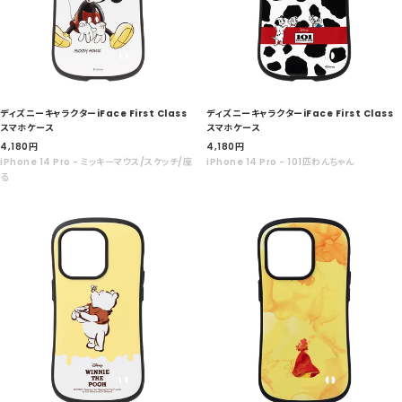
ディズニーキャラクターiFace First Class
ディズニーキャラクターiFace First Class
スマホケース
スマホケース
セ
セ
4,180
円
4,180
円
ー
ー
iPhone 14 Pro - ミッキーマウス/スケッチ/座
iPhone 14 Pro - 101匹わんちゃん
ル
ル
る
価
価
格
格