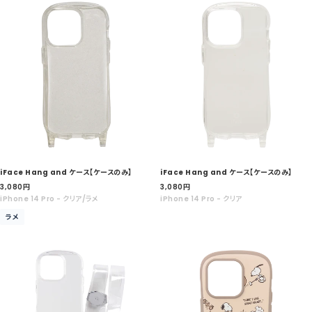
格
格
iFace Hang and ケース【ケースのみ】
iFace Hang and ケース【ケースのみ】
セ
セ
3,080
円
3,080
円
ー
ー
iPhone 14 Pro - クリア/ラメ
iPhone 14 Pro - クリア
ル
ル
ラメ
価
価
格
格