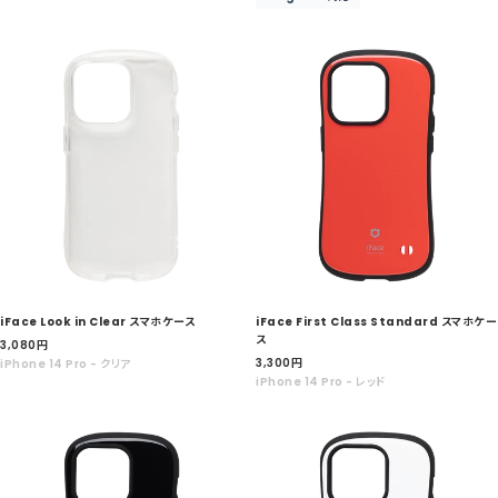
価
価
格
格
iFace Look in Clear スマホケース
iFace First Class Standard スマホケー
ス
セ
3,080
円
セ
ー
3,300
円
iPhone 14 Pro - クリア
ー
ル
iPhone 14 Pro - レッド
ル
価
価
格
格