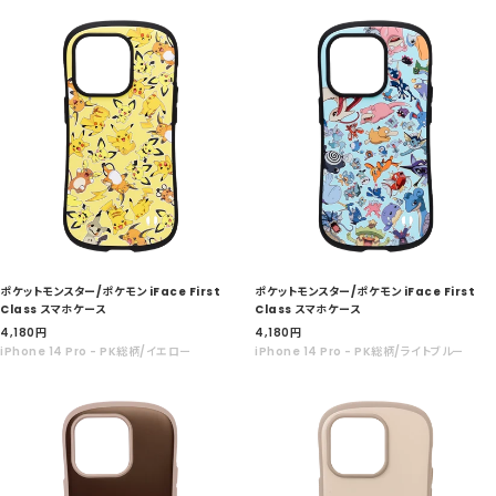
価
価
格
格
ポケットモンスター/ポケモン iFace First
ポケットモンスター/ポケモン iFace First
Class スマホケース
Class スマホケース
セ
セ
4,180
円
4,180
円
ー
ー
iPhone 14 Pro - PK総柄/イエロー
iPhone 14 Pro - PK総柄/ライトブルー
ル
ル
価
価
格
格