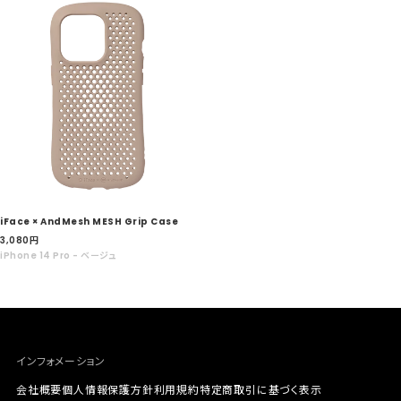
iFace × AndMesh MESH Grip Case
セ
3,080
円
ー
iPhone 14 Pro - ベージュ
ル
価
格
インフォメーション
会社概要
個人情報保護方針
利用規約
特定商取引に基づく表示