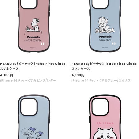
PEANUTS/ピーナッツ iFace First Class
PEANUTS/ピーナッツ iFace First Class
スマホケース
スマホケース
セ
セ
4,180
円
4,180
円
ー
ー
iPhone 14 Pro - くすみピンク/レター
iPhone 14 Pro - くすみブルー/ライナス
ル
ル
価
価
格
格