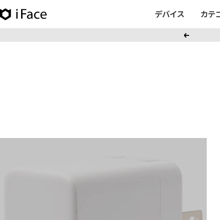
コ
デバイス
カテ
iFace
ン
日
テ
戻
本
ン
る
公
ツ
式
へ
サ
ス
イ
キ
ト
ッ
プ