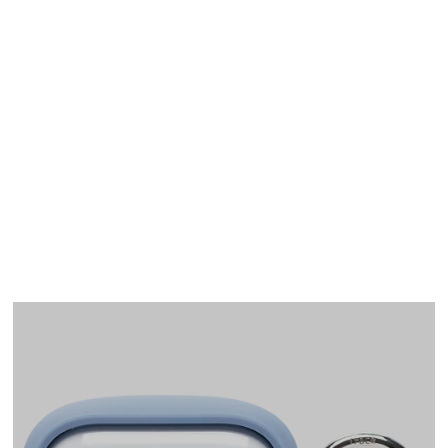
AirPods Pro(第1世代)
ケース