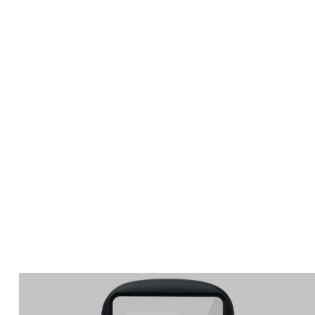
Apple Watch
SE/6/5/4 44mm バン
ド