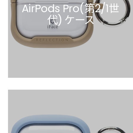
AirPods Pro(第2/1世
代) ケース