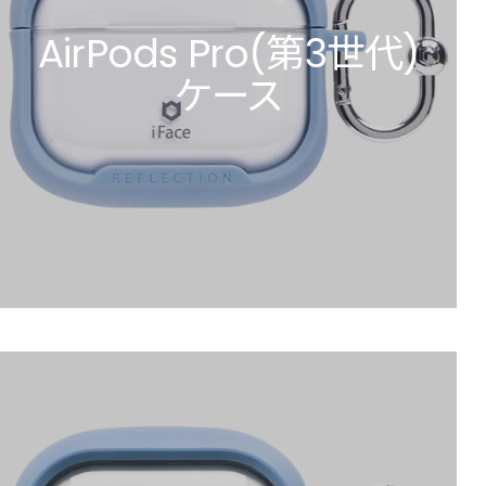
AirPods Pro(第3世代)
ケース