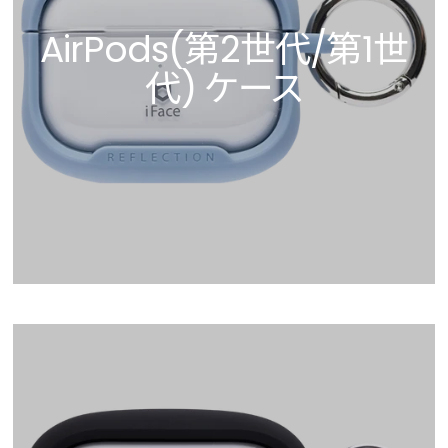
AirPods(第2世代/第1世
代) ケース