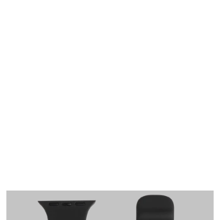
Apple Watch
SE/6/5/4 40mm バン
ド