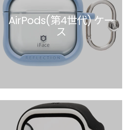
AirPods(第4世代) ケー
ス