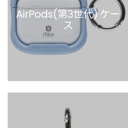
AirPods(第3世代) ケー
ス