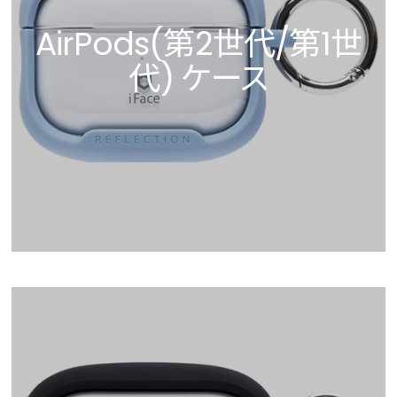
AirPods(第2世代/第1世
代) ケース