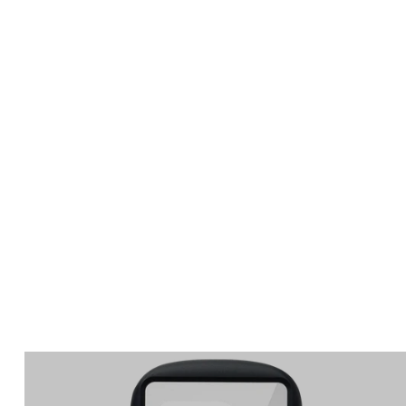
Apple Watch
SE/6/5/4 44mm バン
ド