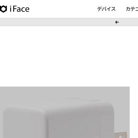
コ
デバイス
カテ
iFace
ン
日
テ
戻
本
ン
る
公
ツ
式
へ
サ
ス
イ
キ
ト
ッ
プ