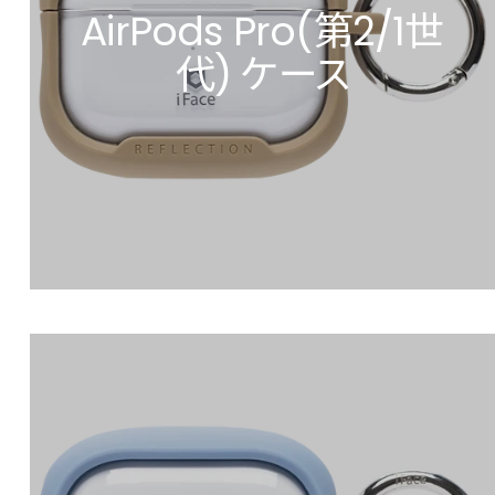
AirPods Pro(第2/1世
代) ケース