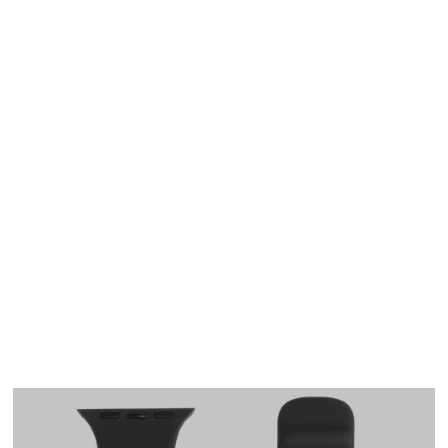
Apple Watch
SE/6/5/4 40mm バン
ド