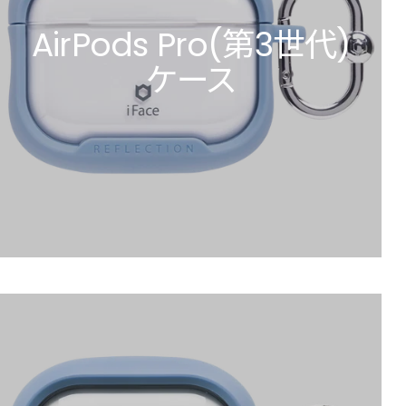
AirPods Pro(第3世代)
ケース