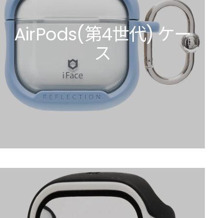
AirPods(第4世代) ケー
ス