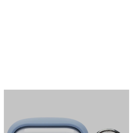
AirPods Pro(第1世代)
ケース