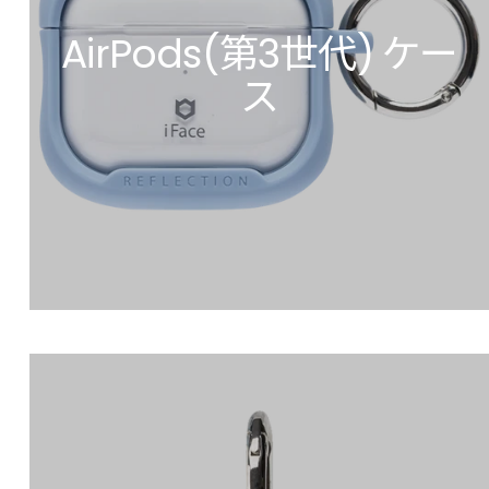
AirPods(第3世代) ケー
ス