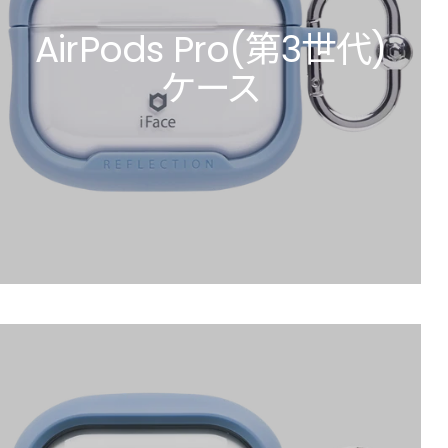
AirPods Pro(第3世代)
ケース