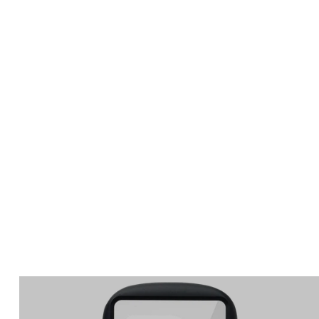
Apple Watch
SE/6/5/4 44mm バン
ド