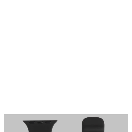
Apple Watch
SE/6/5/4 40mm バン
ド