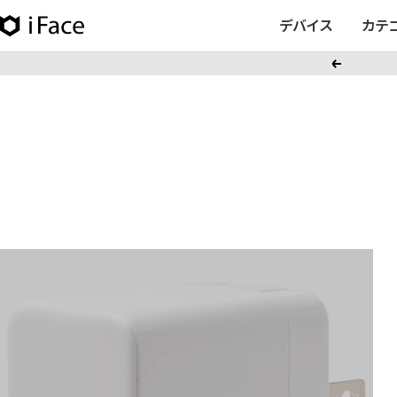
コ
デバイス
カテ
iFace
ン
日
テ
戻
本
ン
る
公
ツ
式
へ
サ
ス
イ
キ
ト
ッ
プ