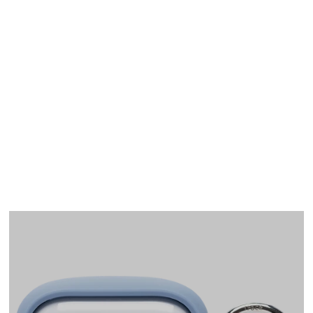
AirPods Pro(第1世代)
ケース