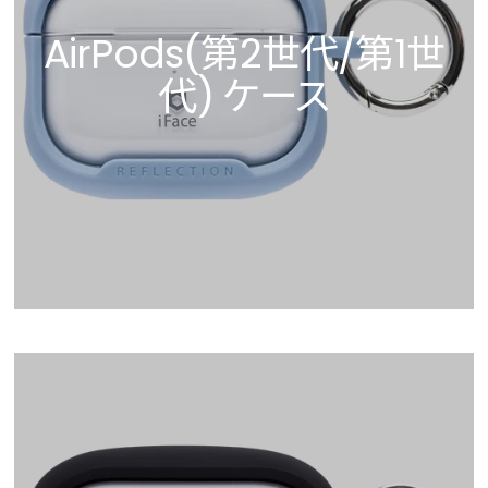
AirPods(第2世代/第1世
代) ケース