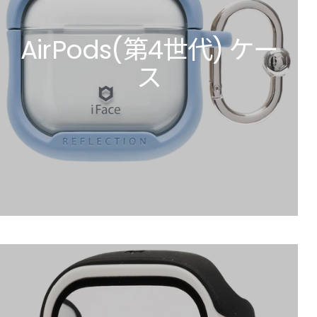
AirPods(第4世代) ケー
ス