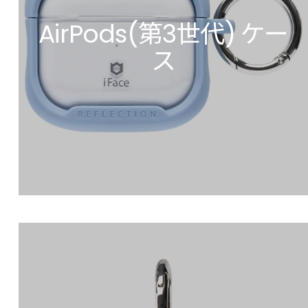
AirPods(第3世代) ケー
ス