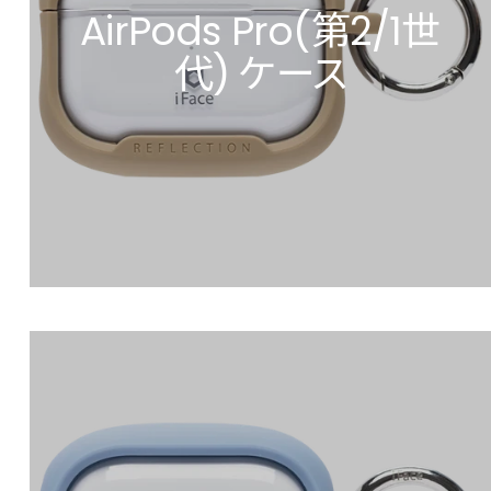
AirPods Pro(第2/1世
代) ケース