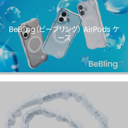
BeBling（ビーブリング） AirPods ケ
ース