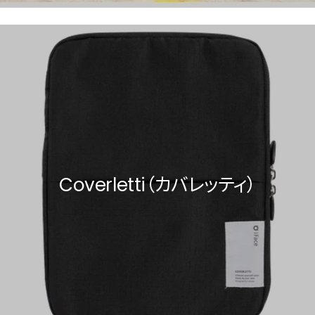
Coverletti（カバレッティ）