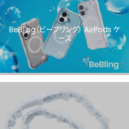
BeBling（ビーブリング） AirPods ケ
ース