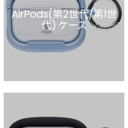
AirPods(第2世代/第1世
代) ケース