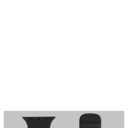
Apple Watch
SE/6/5/4 40mm バン
ド