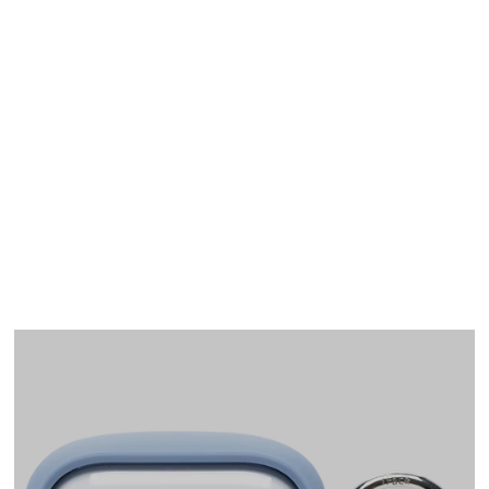
AirPods Pro(第1世代)
ケース