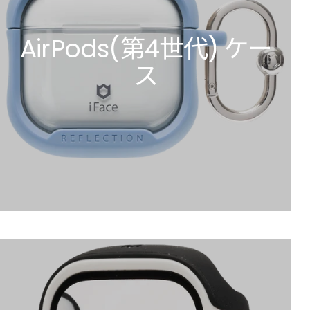
AirPods(第4世代) ケー
ス