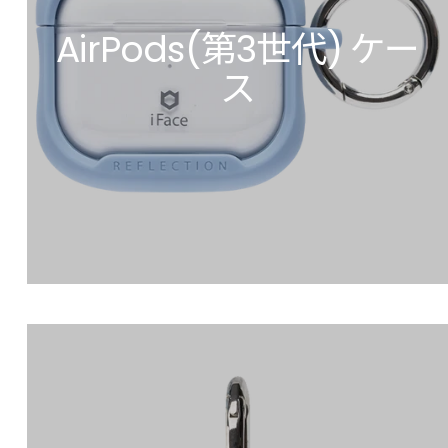
AirPods(第3世代) ケー
ス