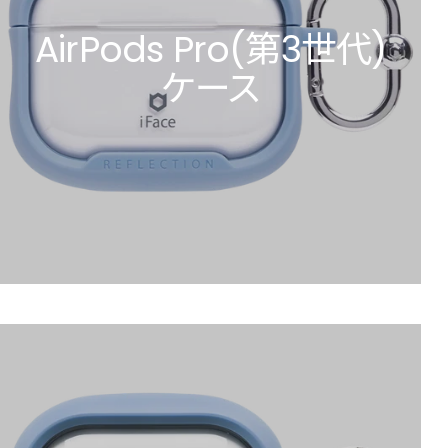
AirPods Pro(第3世代)
ケース