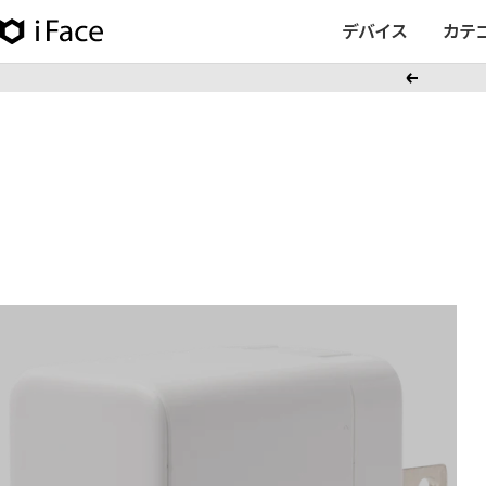
コ
デバイス
カテ
iFace
ン
日
テ
戻
本
ン
る
公
ツ
式
へ
サ
ス
イ
キ
ト
ッ
プ