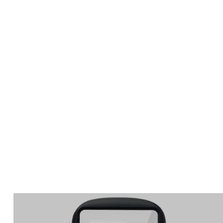
Apple Watch
SE/6/5/4 44mm バン
ド