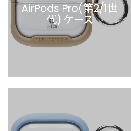
AirPods Pro(第2/1世
代) ケース