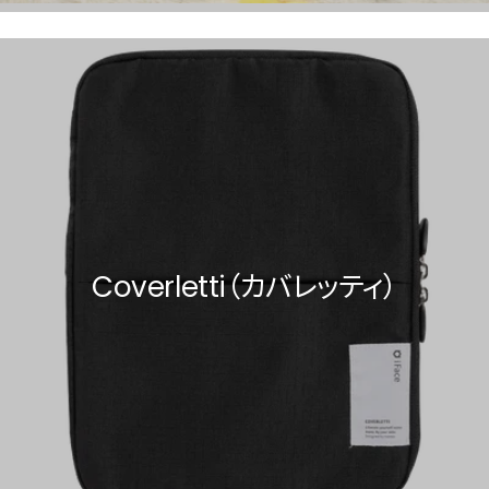
Coverletti（カバレッティ）