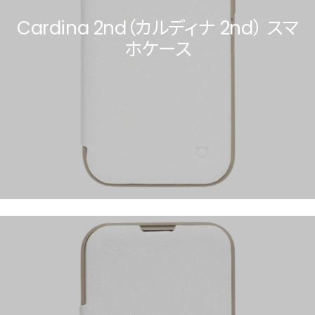
Cardina 2nd（カルディナ 2nd） スマ
ホケース