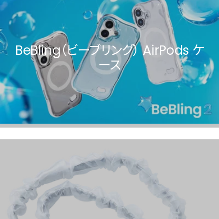
BeBling（ビーブリング） AirPods ケ
ース