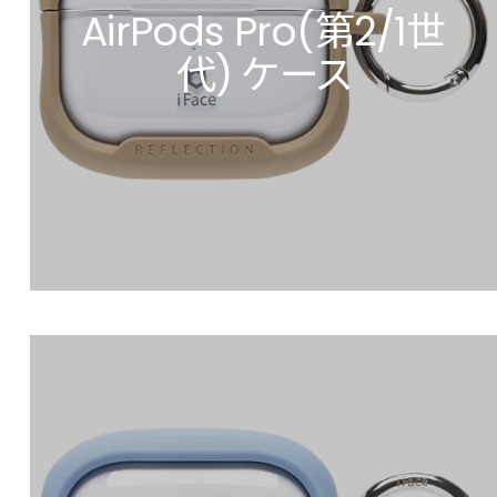
AirPods Pro(第2/1世
代) ケース