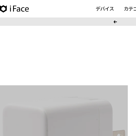
コ
デバイス
カテ
iFace
ン
日
テ
戻
本
ン
る
公
ツ
式
へ
サ
ス
イ
キ
ト
ッ
プ