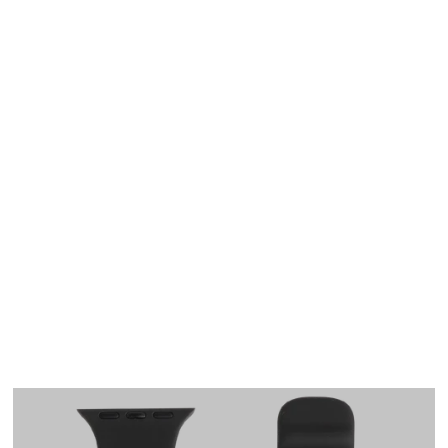
Apple Watch
SE/6/5/4 40mm バン
ド