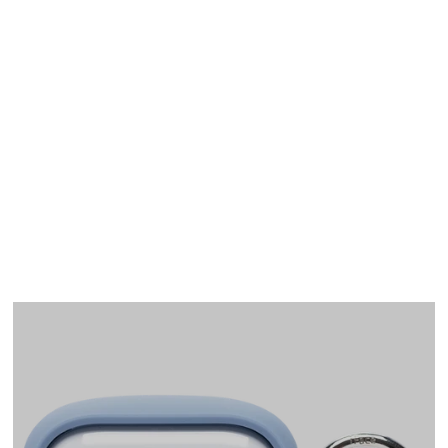
AirPods Pro(第1世代)
ケース