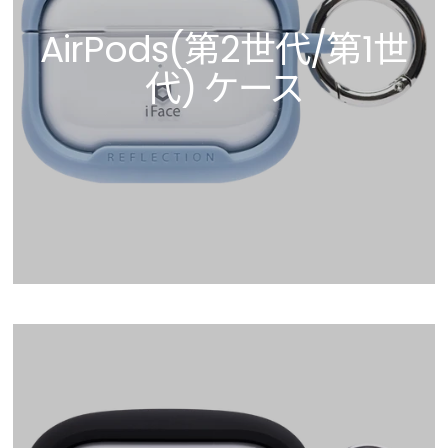
AirPods(第2世代/第1世
代) ケース