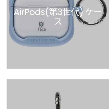
AirPods(第3世代) ケー
ス