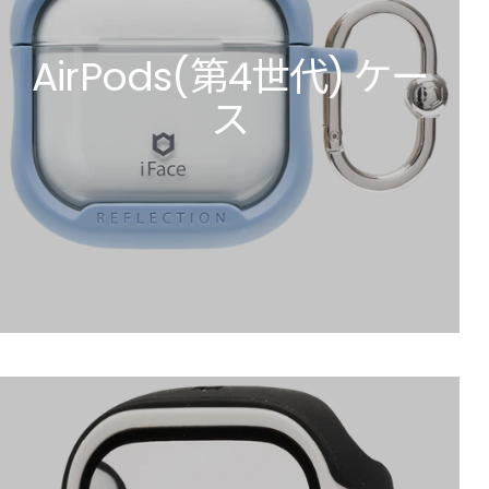
AirPods(第4世代) ケー
ス