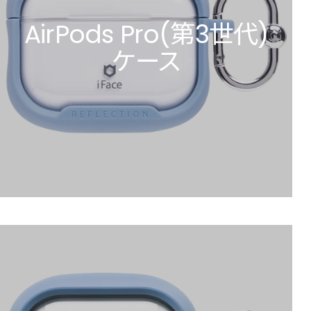
AirPods Pro(第3世代)
ケース