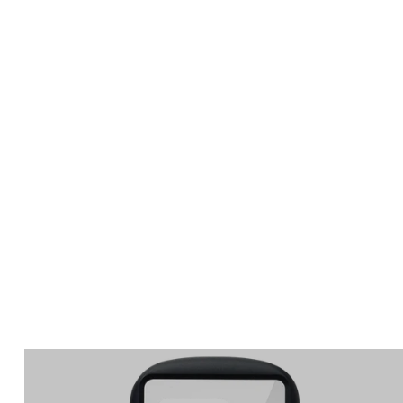
Apple Watch
SE/6/5/4 44mm バン
ド