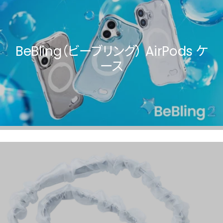
BeBling（ビーブリング） AirPods ケ
ース