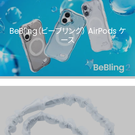
BeBling（ビーブリング） AirPods ケ
ース