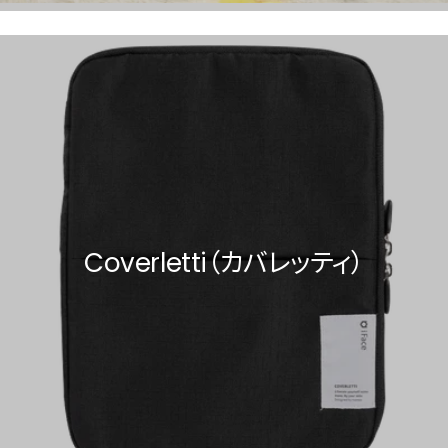
Coverletti（カバレッティ）