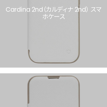
Cardina 2nd（カルディナ 2nd） スマ
ホケース