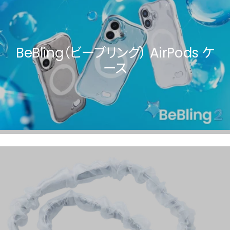
BeBling（ビーブリング） AirPods ケ
ース