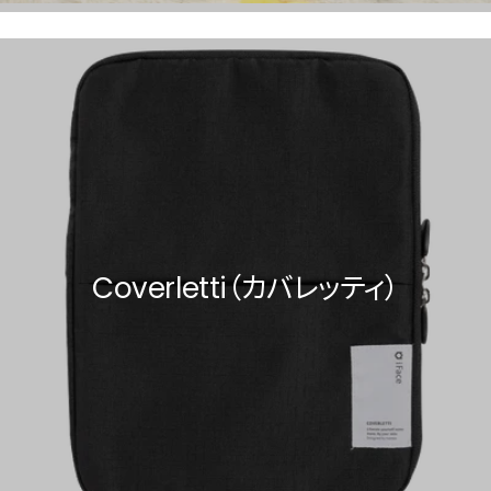
Coverletti（カバレッティ）