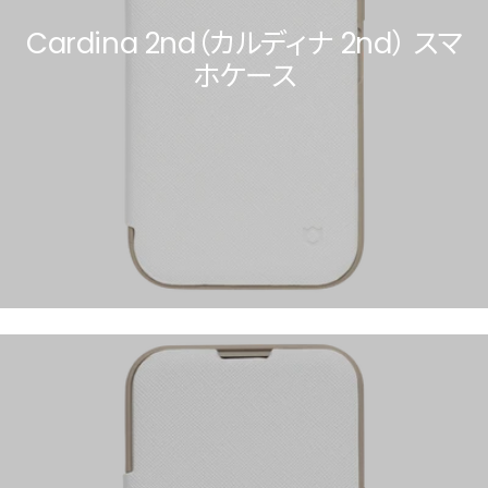
Cardina 2nd（カルディナ 2nd） スマ
ホケース