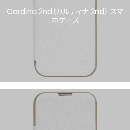
Cardina 2nd（カルディナ 2nd） スマ
ホケース