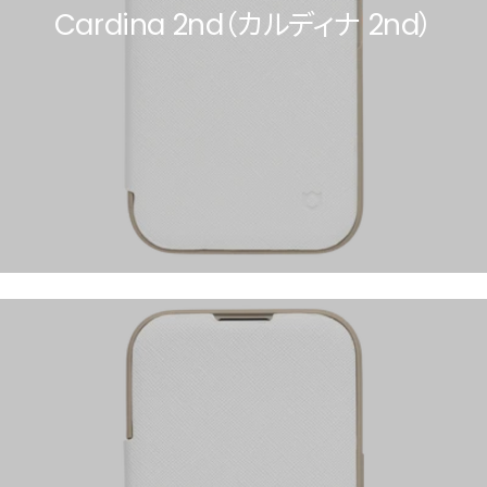
Cardina 2nd（カルディナ 2nd）