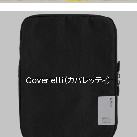
Coverletti（カバレッティ）