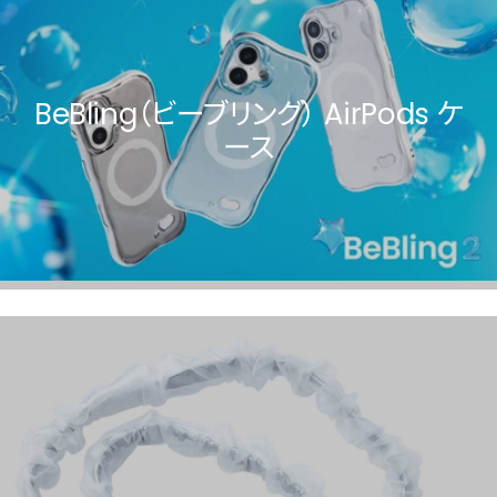
BeBling（ビーブリング） AirPods ケ
ース