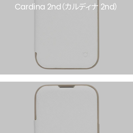
Cardina 2nd（カルディナ 2nd）