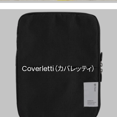
Coverletti（カバレッティ）