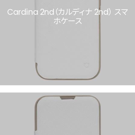
Cardina 2nd（カルディナ 2nd） スマ
ホケース