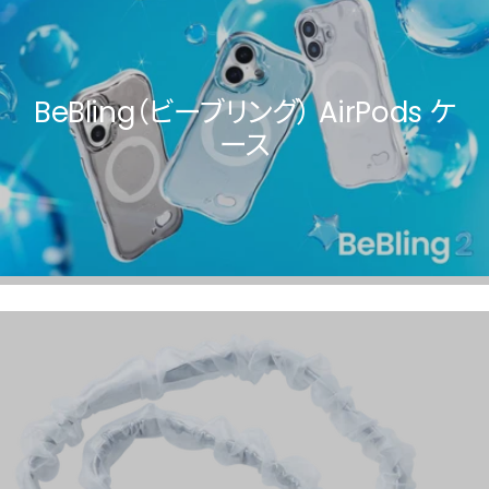
BeBling（ビーブリング） AirPods ケ
ース