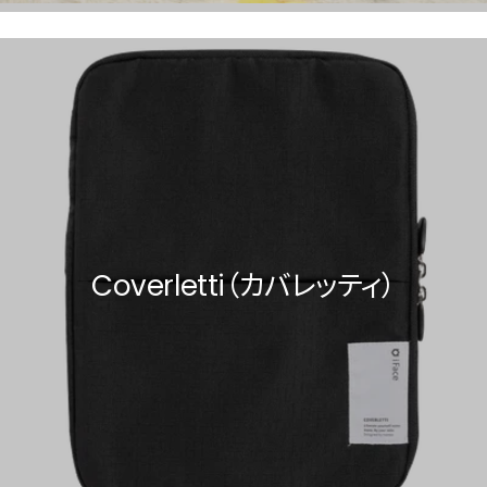
Coverletti（カバレッティ）