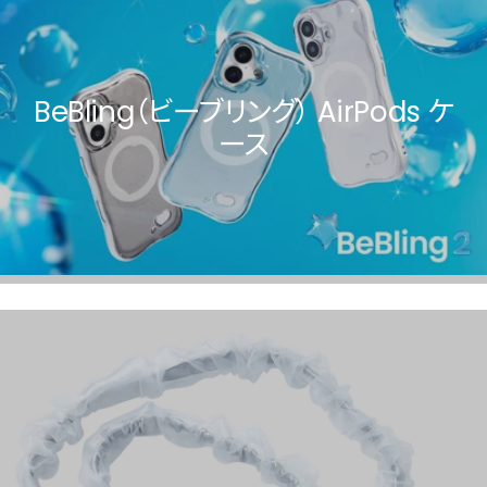
BeBling（ビーブリング） AirPods ケ
ース