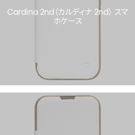
Cardina 2nd（カルディナ 2nd） スマ
ホケース