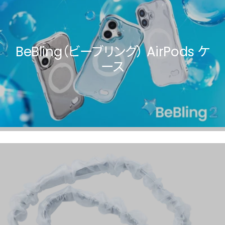
BeBling（ビーブリング） AirPods ケ
ース