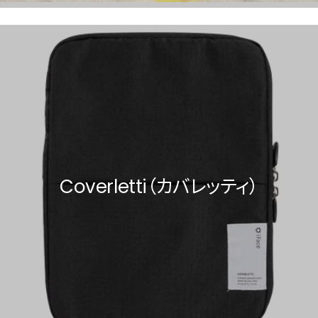
Coverletti（カバレッティ）