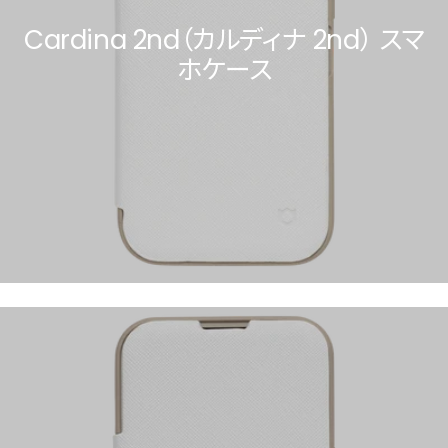
Cardina 2nd（カルディナ 2nd） スマ
ホケース