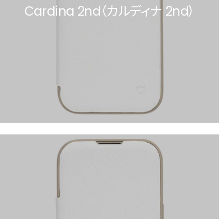
Cardina 2nd（カルディナ 2nd）