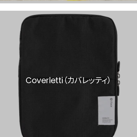
Coverletti（カバレッティ）