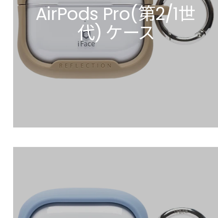
AirPods Pro(第2/1世
代) ケース