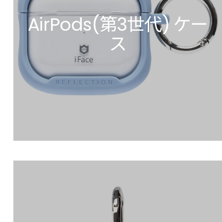
AirPods(第3世代) ケー
ス