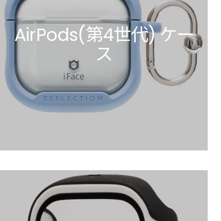
AirPods(第4世代) ケー
ス