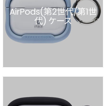
AirPods(第2世代/第1世
代) ケース