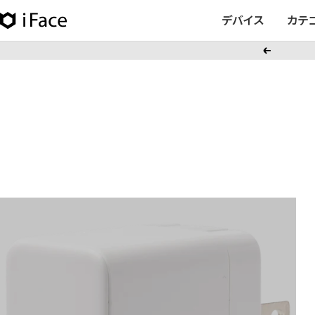
コ
デバイス
カテ
iFace
ン
日
テ
戻
本
ン
る
公
ツ
式
へ
サ
ス
イ
キ
ト
ッ
プ