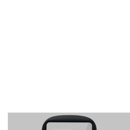
Apple Watch
SE/6/5/4 44mm バン
ド