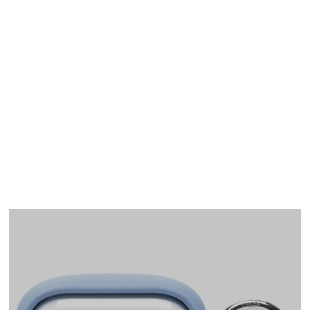
AirPods Pro(第1世代)
ケース