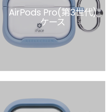
AirPods Pro(第3世代)
ケース