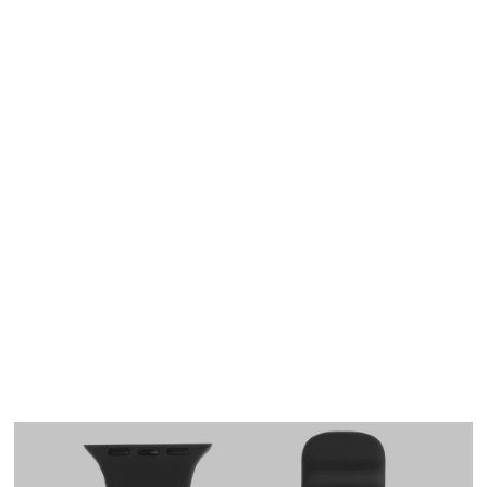
Apple Watch
SE/6/5/4 40mm バン
ド