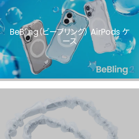
BeBling（ビーブリング） AirPods ケ
ース