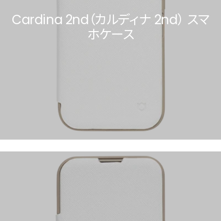
Cardina 2nd（カルディナ 2nd） スマ
ホケース