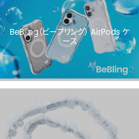
BeBling（ビーブリング） AirPods ケ
ース