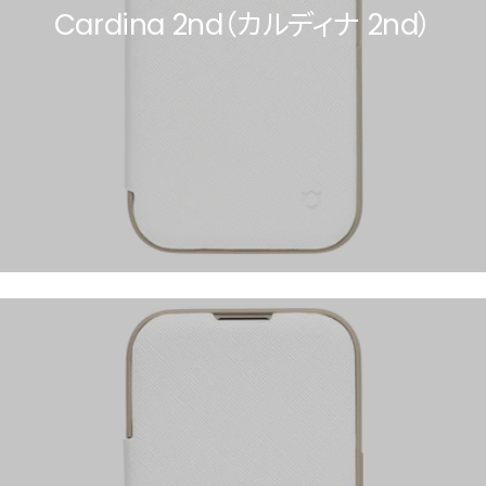
Cardina 2nd（カルディナ 2nd）