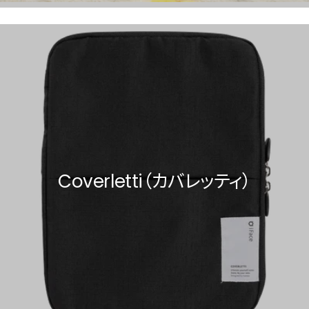
Coverletti（カバレッティ）