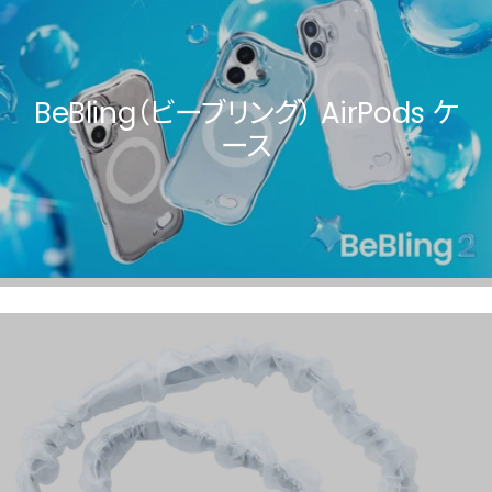
BeBling（ビーブリング） AirPods ケ
ース