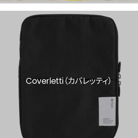
Coverletti（カバレッティ）