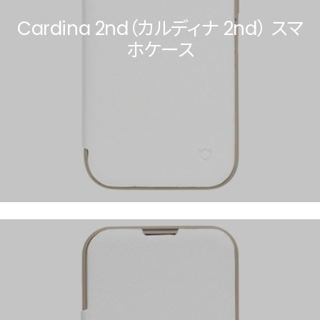
Cardina 2nd（カルディナ 2nd） スマ
ホケース