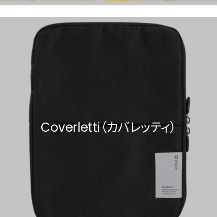
Coverletti（カバレッティ）