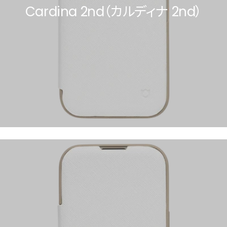
Cardina 2nd（カルディナ 2nd）