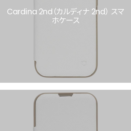
Cardina 2nd（カルディナ 2nd） スマ
ホケース