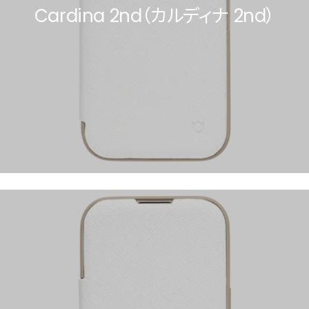
Cardina 2nd（カルディナ 2nd）