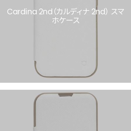
Cardina 2nd（カルディナ 2nd） スマ
ホケース