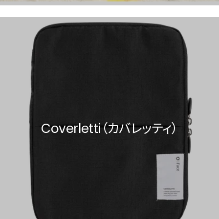
Coverletti（カバレッティ）