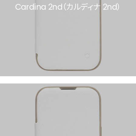
Cardina 2nd（カルディナ 2nd）