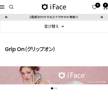
コ
0
0
iFace
ナ
ン
日
ビ
テ
iFace おすすめアクセサリー特集！
戻
次
本
ゲ
ン
る
へ
公
並び替え
ー
ツ
式
シ
へ
サ
ョ
ス
イ
ン
Grip On（グリップオン）
キ
ト
ッ
プ