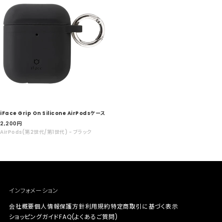
iFace Grip On Silicone AirPodsケース
セ
2,200
円
ー
AirPods(第2世代/第1世代) - ブラック
ル
価
格
インフォメーション
会社概要
個人情報保護方針
利用規約
特定商取引に基づく表示
ショッピングガイド
FAQ(よくあるご質問)