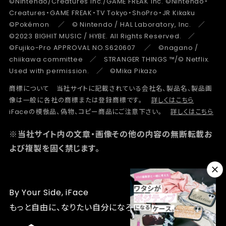
©Nintendo/Creatures Inc./GAME FREAK inc. ©Nintendo・
Creatures・GAME FREAK・TV Tokyo・ShoPro・JR Kikaku
©Pokémon ／ © Nintendo / HAL Laboratory, Inc. ／
©2023 BIGHIT MUSIC / HYBE. All Rights Reserved. ／
©Fujiko-Pro APPROVAL NO.S620607 ／ ©nagano /
chiikawa committee ／ STRANGER THINGS ™/© Netflix.
Used with permission. ／ ©Mika Pikazo
商標について 当社サイトに記載されている会社名、製品名、製品画
像は一般に各社の商標または登録商標です。
詳しくはこちら
iFaceの模倣品、偽物、コピー商品にご注意下さい。
詳しくはこちら
※当社サイト内の文章・画像その他の内容の無断転載お
よび複製を固く禁じます。
By Your Side, iFace
もっと自由に、なりたい自分になろう