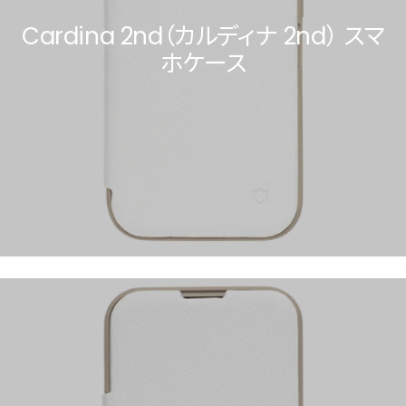
Cardina 2nd（カルディナ 2nd） スマ
ホケース