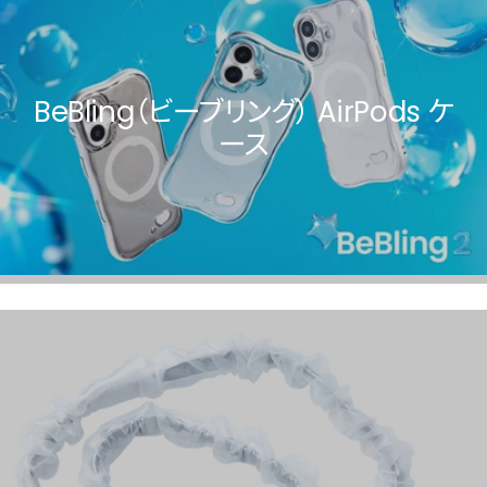
BeBling（ビーブリング） AirPods ケ
ース