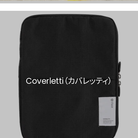
Coverletti（カバレッティ）